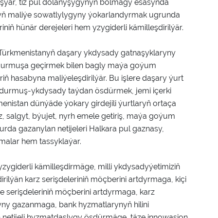
ýär, tiz pul dolanyşygynyň bolmagy esasynda
latyň maliýe sowatlylygyny ýokarlandyrmak ugrunda
riniň hünär derejeleri hem yzygiderli kämilleşdirilýär.
 Türkmenistanyň daşary ykdysady gatnaşyklaryny
durmuşa geçirmek bilen bagly maýa goýum
iň hasabyna maliýeleşdirilýär. Bu işlere daşary ýurt
 durmuş-ykdysady taýdan ösdürmek, jemi içerki
istan dünýäde ýokary girdejili ýurtlaryň ortaça
z, salgyt, býujet, nyrh emele getiriş, maýa goýum
ugurda gazanylan netijeleri Halkara pul gaznasy,
malar hem tassyklaýar.
ygiderli kämilleşdirmäge, milli ykdysadyýetimiziň
lýän karz serişdeleriniň möçberini artdyrmaga, kiçi
ýe serişdeleriniň möçberini artdyrmaga, karz
yny gazanmaga, bank hyzmatlarynyň hilini
 netijeli hyzmatdaşlygy ösdürmäge, täze innowasion