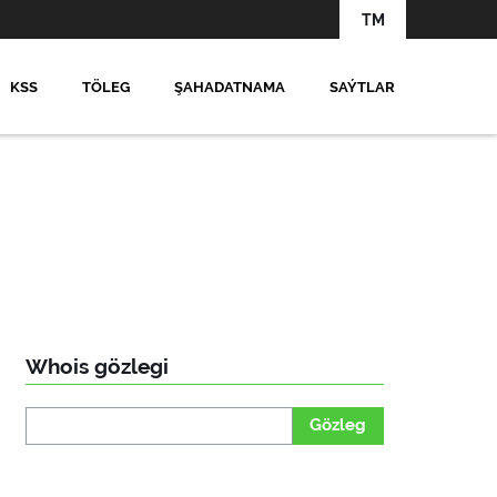
TM
KSS
TÖLEG
ŞAHADATNAMA
SAÝTLAR
Whois gözlegi
Gözleg