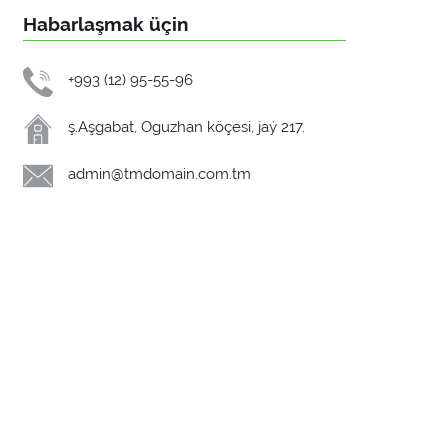
Habarlaşmak üçin
+993 (12) 95-55-96
ş.Aşgabat, Oguzhan köçesi, jaý 217.
admin@tmdomain.com.tm