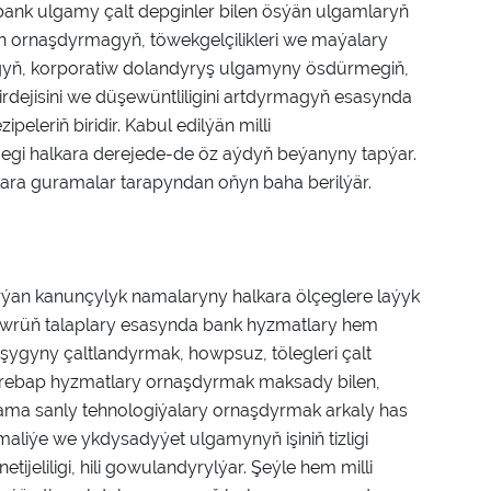
nk ulgamy çalt depginler bilen ösýän ulgamlaryň
en ornaşdyrmagyň, töwekgelçilikleri we maýalary
gyň, korporatiw dolandyryş ulgamyny ösdürmegiň,
rdejisini we düşewüntliligini artdyrmagyň esasynda
leriň biridir. Kabul edilýän milli
egi halkara derejede-de öz aýdyň beýanyny tapýar.
ra guramalar tarapyndan oňyn baha berilýär.
ýan kanunçylyk namalaryny halkara ölçeglere laýyk
 Döwrüň talaplary esasynda bank hyzmatlary hem
nyşygyny çaltlandyrmak, howpsuz, tölegleri çalt
wrebap hyzmatlary ornaşdyrmak maksady bilen,
lgama sanly tehnologiýalary ornaşdyrmak arkaly has
aliýe we ykdysadyýet ulgamynyň işiniň tizligi
etijeliligi, hili gowulandyrylýar. Şeýle hem milli