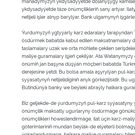
manadymyzyň ykdysadyýetde dolanyşygy kämilleş
ykdysadyýetde täze önümçilikleriň sany artýar. I
netijeli işler alnyp barylýar. Bank ulgamynyň işgärle
Ýurdumyzyň ygtyýarly karz edaralary tarapyndan
ösdürmek babatda kabul edilen maksatnamalary 
taslamalary uzak we orta möhlete çekilen serişdeler
maliýe guramalary işjeň çekilýär. Ata Watanymyzy
önümiň jan başyna düşýän möçberi babatda Türkmen
derejesine ýetdi. Bu bolsa amala aşyrylýan pul-kar
syýasatynyň netijelidiginiň anyk görkezijisidir. Bu 
Bütindünýä banky we beýleki abraýly halkara gura
Biz geljekde-de ýurdumyzyň pul-karz syýasatyny yz
önümçilik maksatly ugurlaryny ösdürmäge gönükdiri
önümçilikleri höweslendirmäge, ilat üçin karz-mali
göterimleriniň mundan beýläk-de elýeterli bolmag
ýokarlandyrmaga, halkara maliýe guramalary bilen