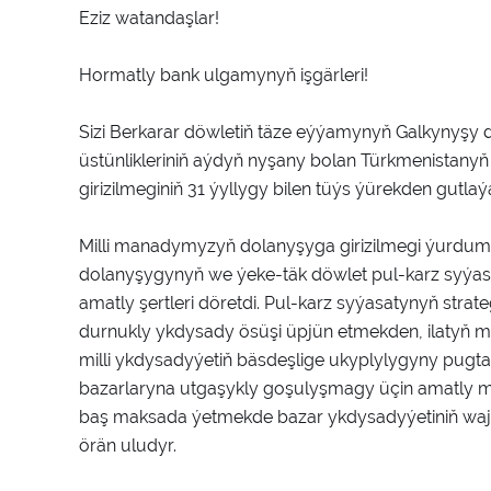
Eziz watandaşlar!
Hormatly bank ulgamynyň işgärleri!
Sizi Berkarar döwletiň täze eýýamynyň Galkynyşy 
üstünlikleriniň aýdyň nyşany bolan Türkmenistanyň
girizilmeginiň 31 ýyllygy bilen tüýs ýürekden gutlaý
Milli manadymyzyň dolanyşyga girizilmegi ýurdumy
dolanyşygynyň we ýeke-täk döwlet pul-karz syýasa
amatly şertleri döretdi. Pul-karz syýasatynyň stra
durnukly ykdysady ösüşi üpjün etmekden, ilaty
milli ykdysadyýetiň bäsdeşlige ukyplylygyny pug
bazarlaryna utgaşykly goşulyşmagy üçin amatly m
baş maksada ýetmekde bazar ykdysadyýetiniň waj
örän uludyr.