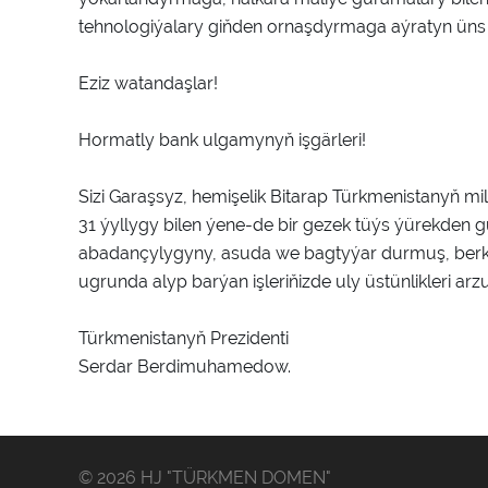
tehnologiýalary giňden ornaşdyrmaga aýratyn üns 
Eziz watandaşlar!
Hormatly bank ulgamynyň işgärleri!
Sizi Garaşsyz, hemişelik Bitarap Türkmenistanyň mil
31 ýyllygy bilen ýene-de bir gezek tüýs ýürekden g
abadançylygyny, asuda we bagtyýar durmuş, ber
ugrunda alyp barýan işleriňizde uly üstünlikleri arz
Türkmenistanyň Prezidenti
Serdar Berdimuhamedow.
© 2026 HJ "TÜRKMEN DOMEN"