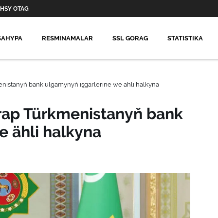
HSY OTAG
SAHYPA
RESMINAMALAR
SSL GORAG
STATISTIKA
enistanyň bank ulgamynyň işgärlerine we ähli halkyna
arap Türkmenistanyň bank
e ähli halkyna