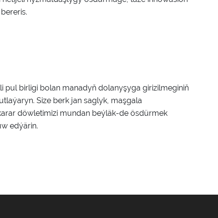
bereris.
li pul birligi bolan manadyň dolanyşyga girizilmeginiň
utlaýaryn. Size berk jan saglyk, maşgala
karar döwletimizi mundan beýläk-de ösdürmek
uw edýärin.