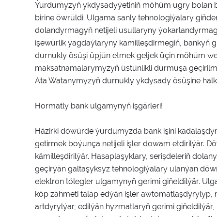
Ýurdumyzyň ykdysadyýetiniň möhüm ugry bolan ba
birine öwrüldi. Ulgama sanly tehnologiýalary giňd
dolandyrmagyň netijeli usullaryny ýokarlandyrma
işewürlik ýagdaýlaryny kämilleşdirmegiň, bankyň gi
durnukly ösüşi üpjün etmek geljek üçin möhüm wezipe
maksatnamalarymyzyň üstünlikli durmuşa geçirilm
Ata Watanymyzyň durnukly ykdysady ösüşine halka
Hormatly bank ulgamynyň işgärleri!
Häzirki döwürde ýurdumyzda bank işini kadalaşdyr
getirmek boýunça netijeli işler dowam etdirilýär.
kämilleşdirilýär. Hasaplaşyklary, serişdeleriň dola
geçirýän galtaşyksyz tehnologiýalary ulanýan dö
elektron tölegler ulgamynyň gerimi giňeldilýär. U
köp zähmeti talap edýän işler awtomatlaşdyrylyp, m
artdyrylýar, edilýän hyzmatlaryň gerimi giňeldilýär, n