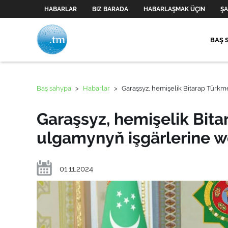
HABARLAR
BIZ BARADA
HABARLAŞMAK ÜÇIN
ŞA
BAŞ 
Baş sahypa
>
Habarlar
>
Garaşsyz, hemişelik Bitarap Türkm
Garaşsyz, hemişelik Bit
ulgamynyň işgärlerine w
01.11.2024