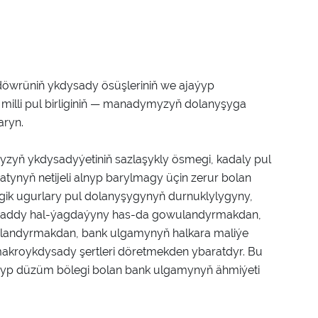
döwrüniň ykdysady ösüşleriniň we ajaýyp
 milli pul birliginiň — manadymyzyň dolanyşyga
aryn.
zyň ykdysadyýetiniň sazlaşykly ösmegi, kadaly pul
tynyň netijeli alnyp barylmagy üçin zerur bolan
tegik ugurlary pul dolanyşygynyň durnuklylygyny,
ň maddy hal-ýagdaýyny has-da gowulandyrmakdan,
talandyrmakdan, bank ulgamynyň halkara maliýe
akroykdysady şertleri döretmekden ybaratdyr. Bu
yp düzüm bölegi bolan bank ulgamynyň ähmiýeti