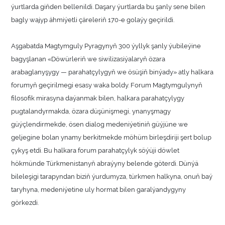
ýurtlarda giňden bellenildi. Daşary ýurtlarda bu şanly sene bilen
bagly wajyp ähmiýetli çäreleriň 170-e golaýy geçirildi.
Aşgabatda Magtymguly Pyragynyň 300 ýyllyk şanly ýubileýine
bagyşlanan «Döwürleriň we siwilizasiýalaryň özara
arabaglanyşygy — parahatçylygyň we ösüşiň binýady» atly halkara
forumyň geçirilmegi esasy waka boldy. Forum Magtymgulynyň
filosofik mirasyna daýanmak bilen, halkara parahatçylygy
pugtalandyrmakda, özara düşünişmegi, ynanyşmagy
güýçlendirmekde, ösen dialog medeniýetiniň güýjüne we
geljegine bolan ynamy berkitmekde möhüm birleşdiriji şert bolup
çykyş etdi. Bu halkara forum parahatçylyk söýüji döwlet
hökmünde Türkmenistanyň abraýyny belende göterdi. Dünýä
bileleşigi tarapyndan biziň ýurdumyza, türkmen halkyna, onuň baý
taryhyna, medeniýetine uly hormat bilen garalýandygyny
görkezdi.