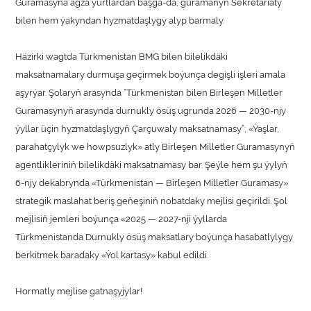
Guramasyna agza ýurtlardan başga-da, guramanyň Sekretariaty
bilen hem ýakyndan hyzmatdaşlygy alyp barmaly.
Häzirki wagtda Türkmenistan BMG bilen bilelikdäki
maksatnamalary durmuşa geçirmek boýunça degişli işleri amala
aşyrýar. Şolaryň arasynda “Türkmenistan bilen Birleşen Milletler
Guramasynyň arasynda durnukly ösüş ugrunda 2026 — 2030-njy
ýyllar üçin hyzmatdaşlygyň Çarçuwaly maksatnamasy”; «Ýaşlar,
parahatçylyk we howpsuzlyk» atly Birleşen Milletler Guramasynyň
agentlikleriniň bilelikdäki maksatnamasy bar. Şeýle hem şu ýylyň
6-njy dekabrynda «Türkmenistan — Birleşen Milletler Guramasy»
strategik maslahat beriş geňeşiniň nobatdaky mejlisi geçirildi. Şol
mejlisiň jemleri boýunça «2025 — 2027-nji ýyllarda
Türkmenistanda Durnukly ösüş maksatlary boýunça hasabatlylygy
berkitmek baradaky «Ýol kartasy» kabul edildi.
Hormatly mejlise gatnaşyjylar!