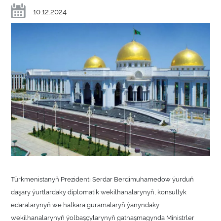
10.12.2024
Türkmenistanyň Prezidenti Serdar Berdimuhamedow ýurduň
daşary ýurtlardaky diplomatik wekilhanalarynyň, konsullyk
edaralarynyň we halkara guramalaryň ýanyndaky
wekilhanalarynyň ýolbaşçylarynyň gatnaşmagynda Ministrler