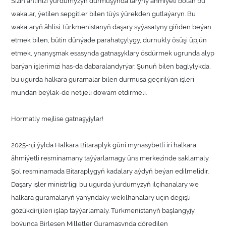
Siziň ähliňizi ýurdumyzyň durmuşynda taryhy ähmiýeti bolan bu
wakalar, ýetilen sepgitler bilen tüýs ýürekden gutlaýaryn. Bu
wakalaryň ählisi Türkmenistanyň daşary syýasatyny giňden beýan
etmek bilen, bütin dünýäde parahatçylygy, durnukly ösüşi üpjün
etmek, ynanyşmak esasynda gatnaşyklary ösdürmek ugrunda alyp
barýan işlerimizi has-da dabaralandyrýar. Şunuň bilen baglylykda,
bu ugurda halkara guramalar bilen durmuşa geçirilýän işleri
mundan beýläk-de netijeli dowam etdirmeli.
Hormatly mejlise gatnaşyjylar!
2025-nji ýylda Halkara Bitaraplyk güni mynasybetli iri halkara
ähmiýetli resminamany taýýarlamagy üns merkezinde saklamaly.
Şol resminamada Bitaraplygyň kadalary aýdyň beýan edilmelidir.
Daşary işler ministrligi bu ugurda ýurdumyzyň ilçihanalary we
halkara guramalaryň ýanyndaky wekilhanalary üçin degişli
gözükdirijileri işläp taýýarlamaly. Türkmenistanyň başlangyjy
boýunça Birleşen Milletler Guramasynda döredilen