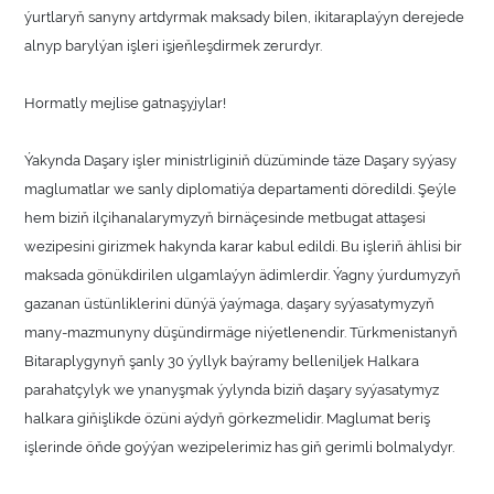
ýurtlaryň sanyny artdyrmak maksady bilen, ikitaraplaýyn derejede
alnyp barylýan işleri işjeňleşdirmek zerurdyr.
Hormatly mejlise gatnaşyjylar!
Ýakynda Daşary işler ministrliginiň düzüminde täze Daşary syýasy
maglumatlar we sanly diplomatiýa departamenti döredildi. Şeýle
hem biziň ilçihanalarymyzyň birnäçesinde metbugat attaşesi
wezipesini girizmek hakynda karar kabul edildi. Bu işleriň ählisi bir
maksada gönükdirilen ulgamlaýyn ädimlerdir. Ýagny ýurdumyzyň
gazanan üstünliklerini dünýä ýaýmaga, daşary syýasatymyzyň
many-mazmunyny düşündirmäge niýetlenendir. Türkmenistanyň
Bitaraplygynyň şanly 30 ýyllyk baýramy belleniljek Halkara
parahatçylyk we ynanyşmak ýylynda biziň daşary syýasatymyz
halkara giňişlikde özüni aýdyň görkezmelidir. Maglumat beriş
işlerinde öňde goýýan wezipelerimiz has giň gerimli bolmalydyr.