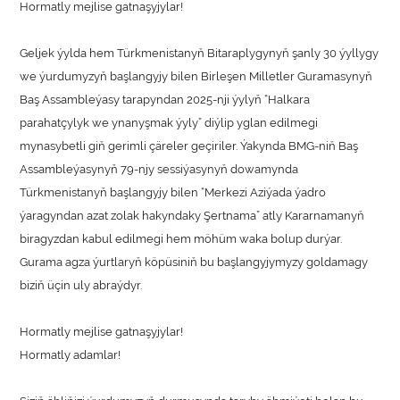
Hormatly mejlise gatnaşyjylar!
Geljek ýylda hem Türkmenistanyň Bitaraplygynyň şanly 30 ýyllygy
we ýurdumyzyň başlangyjy bilen Birleşen Milletler Guramasynyň
Baş Assambleýasy tarapyndan 2025-nji ýylyň “Halkara
parahatçylyk we ynanyşmak ýyly” diýlip yglan edilmegi
mynasybetli giň gerimli çäreler geçiriler. Ýakynda BMG-niň Baş
Assambleýasynyň 79-njy sessiýasynyň dowamynda
Türkmenistanyň başlangyjy bilen “Merkezi Aziýada ýadro
ýaragyndan azat zolak hakyndaky Şertnama” atly Kararnamanyň
biragyzdan kabul edilmegi hem möhüm waka bolup durýar.
Gurama agza ýurtlaryň köpüsiniň bu başlangyjymyzy goldamagy
biziň üçin uly abraýdyr.
Hormatly mejlise gatnaşyjylar!
Hormatly adamlar!