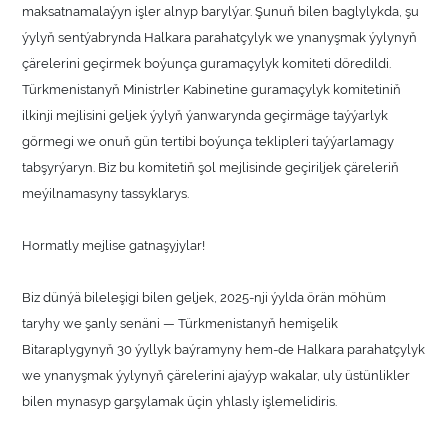
maksatnamalaýyn işler alnyp barylýar. Şunuň bilen baglylykda, şu
ýylyň sentýabrynda Halkara parahatçylyk we ynanyşmak ýylynyň
çärelerini geçirmek boýunça guramaçylyk komiteti döredildi.
Türkmenistanyň Ministrler Kabinetine guramaçylyk komitetiniň
ilkinji mejlisini geljek ýylyň ýanwarynda geçirmäge taýýarlyk
görmegi we onuň gün tertibi boýunça teklipleri taýýarlamagy
tabşyrýaryn. Biz bu komitetiň şol mejlisinde geçiriljek çäreleriň
meýilnamasyny tassyklarys.
Hormatly mejlise gatnaşyjylar!
Biz dünýä bileleşigi bilen geljek, 2025-nji ýylda örän möhüm
taryhy we şanly senäni — Türkmenistanyň hemişelik
Bitaraplygynyň 30 ýyllyk baýramyny hem-de Halkara parahatçylyk
we ynanyşmak ýylynyň çärelerini ajaýyp wakalar, uly üstünlikler
bilen mynasyp garşylamak üçin yhlasly işlemelidiris.