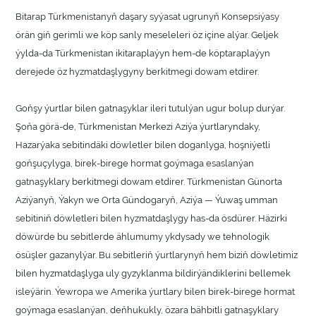
Bitarap Türkmenistanyň daşary syýasat ugrunyň Konsepsiýasy
örän giň gerimli we köp sanly meseleleri öz içine alýar. Geljek
ýylda-da Türkmenistan ikitaraplaýyn hem-de köptaraplaýyn
derejede öz hyzmatdaşlygyny berkitmegi dowam etdirer.
Goňşy ýurtlar bilen gatnaşyklar ileri tutulýan ugur bolup durýar.
Şoňa görä-de, Türkmenistan Merkezi Aziýa ýurtlaryndaky,
Hazarýaka sebitindäki döwletler bilen doganlyga, hoşniýetli
goňşuçylyga, birek-birege hormat goýmaga esaslanýan
gatnaşyklary berkitmegi dowam etdirer. Türkmenistan Günorta
Aziýanyň, Ýakyn we Orta Gündogaryň, Aziýa — Ýuwaş umman
sebitiniň döwletleri bilen hyzmatdaşlygy has-da ösdürer. Häzirki
döwürde bu sebitlerde ählumumy ykdysady we tehnologik
ösüşler gazanylýar. Bu sebitleriň ýurtlarynyň hem biziň döwletimiz
bilen hyzmatdaşlyga uly gyzyklanma bildirýändiklerini bellemek
isleýärin. Ýewropa we Amerika ýurtlary bilen birek-birege hormat
goýmaga esaslanýan, deňhukukly, özara bähbitli gatnaşyklary