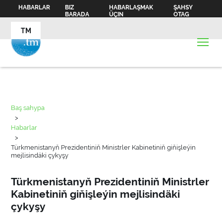
HABARLAR
BIZ
HABARLAŞMAK
ŞAHSY
BARADA
ÜÇIN
OTAG
TM
Baş sahypa
>
Habarlar
>
Türkmenistanyň Prezidentiniň Ministrler Kabinetiniň giňişleýin
mejlisindäki çykyşy
Türkmenistanyň Prezidentiniň Ministrler
Kabinetiniň giňişleýin mejlisindäki
çykyşy