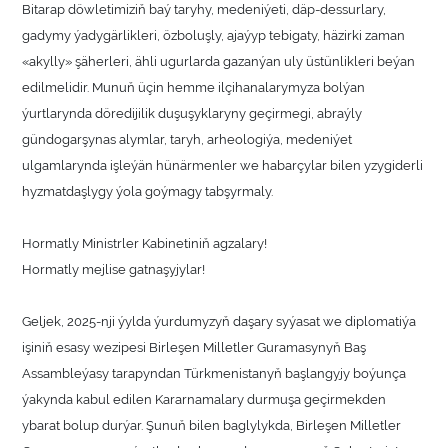
Bitarap döwletimiziň baý taryhy, medeniýeti, däp-dessurlary,
gadymy ýadygärlikleri, özboluşly, ajaýyp tebigaty, häzirki zaman
«akylly» şäherleri, ähli ugurlarda gazanýan uly üstünlikleri beýan
edilmelidir. Munuň üçin hemme ilçihanalarymyza bolýan
ýurtlarynda döredijilik duşuşyklaryny geçirmegi, abraýly
gündogarşynas alymlar, taryh, arheologiýa, medeniýet
ulgamlarynda işleýän hünärmenler we habarçylar bilen yzygiderli
hyzmatdaşlygy ýola goýmagy tabşyrmaly.
Hormatly Ministrler Kabinetiniň agzalary!
Hormatly mejlise gatnaşyjylar!
Geljek, 2025-nji ýylda ýurdumyzyň daşary syýasat we diplomatiýa
işiniň esasy wezipesi Birleşen Milletler Guramasynyň Baş
Assambleýasy tarapyndan Türkmenistanyň başlangyjy boýunça
ýakynda kabul edilen Kararnamalary durmuşa geçirmekden
ybarat bolup durýar. Şunuň bilen baglylykda, Birleşen Milletler