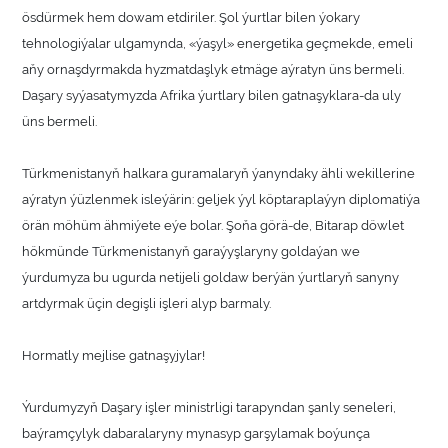
ösdürmek hem dowam etdiriler. Şol ýurtlar bilen ýokary
tehnologiýalar ulgamynda, «ýaşyl» energetika geçmekde, emeli
aňy ornaşdyrmakda hyzmatdaşlyk etmäge aýratyn üns bermeli.
Daşary syýasatymyzda Afrika ýurtlary bilen gatnaşyklara-da uly
üns bermeli.
Türkmenistanyň halkara guramalaryň ýanyndaky ähli wekillerine
aýratyn ýüzlenmek isleýärin: geljek ýyl köptaraplaýyn diplomatiýa
örän möhüm ähmiýete eýe bolar. Şoňa görä-de, Bitarap döwlet
hökmünde Türkmenistanyň garaýyşlaryny goldaýan we
ýurdumyza bu ugurda netijeli goldaw berýän ýurtlaryň sanyny
artdyrmak üçin degişli işleri alyp barmaly.
Hormatly mejlise gatnaşyjylar!
Ýurdumyzyň Daşary işler ministrligi tarapyndan şanly seneleri,
baýramçylyk dabaralaryny mynasyp garşylamak boýunça