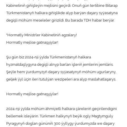
Kabinetiniň giňişleýin mejlisini geçirdi. Onuň gün tertibine Bitarap
Türkmenistanyň halkara giňişlikde alyp barýan daşary syýasatyna
degişli möhüm meseleler girizildi. Bu barada TDH habar berýär.
"Hormatly Ministrler Kabinetiniň agzalary!
Hormatly mejlise gatnaşyjylar!
Şu gün biz 2024-nji ýylda Türkmenistanyň halkara
hyzmatdaşlygyna degişli alnyp barlan işleriň jemlerini jemläris.
Şeýle hem ýurdumyzyň daşary syýasatynyň möhüm ugurlaryny,
geljek ýyl üçin ileri tutulýan wezipeleri ara alyp maslahatlaşarys.
Hormatly mejlise gatnaşyjylar!
2024-nji ýylda möhüm ähmiýetli halkara çäreleriň geçirilendigini
bellemek isleýärin. Türkmen halkynyň beýik ogly Magtymguly
Pyragynyň doglan gününiň 300 ýyllygy ýurdumyzda we daşary