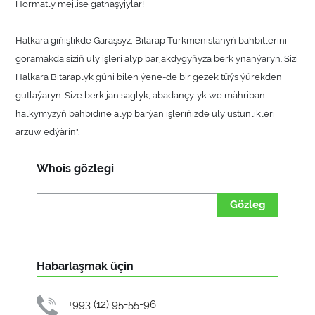
Hormatly mejlise gatnaşyjylar!
Halkara giňişlikde Garaşsyz, Bitarap Türkmenistanyň bähbitlerini
goramakda siziň uly işleri alyp barjakdygyňyza berk ynanýaryn. Sizi
Halkara Bitaraplyk güni bilen ýene-de bir gezek tüýs ýürekden
gutlaýaryn. Size berk jan saglyk, abadançylyk we mähriban
halkymyzyň bähbidine alyp barýan işleriňizde uly üstünlikleri
arzuw edýärin".
Whois gözlegi
Gözleg
Habarlaşmak üçin
+993 (12) 95-55-96