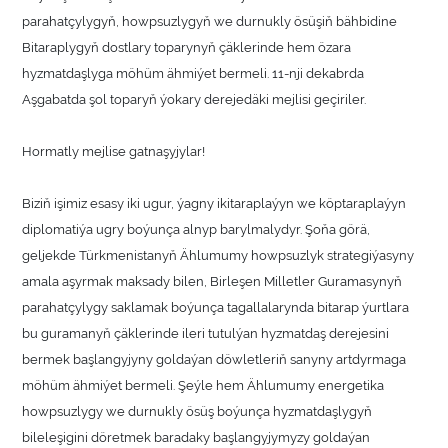
parahatçylygyň, howpsuzlygyň we durnukly ösüşiň bähbidine
Bitaraplygyň dostlary toparynyň çäklerinde hem özara
hyzmatdaşlyga möhüm ähmiýet bermeli. 11-nji dekabrda
Aşgabatda şol toparyň ýokary derejedäki mejlisi geçiriler.
Hormatly mejlise gatnaşyjylar!
Biziň işimiz esasy iki ugur, ýagny ikitaraplaýyn we köptaraplaýyn
diplomatiýa ugry boýunça alnyp barylmalydyr. Şoňa görä,
geljekde Türkmenistanyň Ählumumy howpsuzlyk strategiýasyny
amala aşyrmak maksady bilen, Birleşen Milletler Guramasynyň
parahatçylygy saklamak boýunça tagallalarynda bitarap ýurtlara
bu guramanyň çäklerinde ileri tutulýan hyzmatdaş derejesini
bermek başlangyjyny goldaýan döwletleriň sanyny artdyrmaga
möhüm ähmiýet bermeli. Şeýle hem Ählumumy energetika
howpsuzlygy we durnukly ösüş boýunça hyzmatdaşlygyň
bileleşigini döretmek baradaky başlangyjymyzy goldaýan