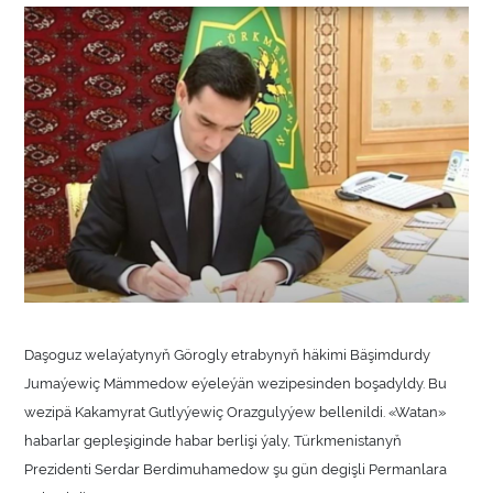
Daşoguz welaýatynyň Görogly etrabynyň häkimi Bäşimdurdy
Jumaýewiç Mämmedow eýeleýän wezipesinden boşadyldy. Bu
wezipä Kakamyrat Gutlyýewiç Orazgulyýew bellenildi. «Watan»
habarlar gepleşiginde habar berlişi ýaly, Türkmenistanyň
Prezidenti Serdar Berdimuhamedow şu gün degişli Permanlara