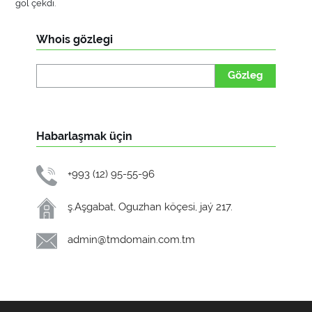
gol çekdi.
Whois gözlegi
Gözleg
Habarlaşmak üçin
+993 (12) 95-55-96
ş.Aşgabat, Oguzhan köçesi, jaý 217.
admin@tmdomain.com.tm