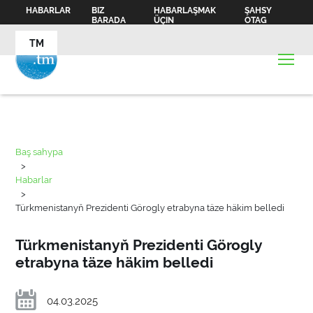
HABARLAR
BIZ
HABARLAŞMAK
ŞAHSY
BARADA
ÜÇIN
OTAG
TM
Baş sahypa
>
Habarlar
>
Türkmenistanyň Prezidenti Görogly etrabyna täze häkim belledi
Türkmenistanyň Prezidenti Görogly
etrabyna täze häkim belledi
04.03.2025