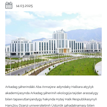
14.03.2025
Arkadag şäherindäki Aba Annaýew adyndaky Halkara atçylyk
akademiýasynda Arkadag şäheriniň ekologiýa taýdan arassalygy
bilen tapawutlanýandygy hakynda Hytaý Halk Respublikasynyň
Hançžou Dýanzi uniwersitetiniň Üstünlik şahadatnamasy bilen