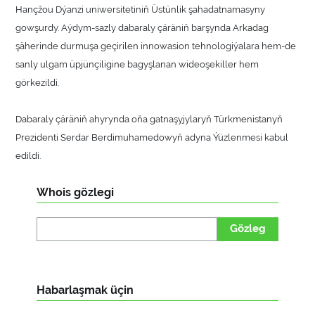
Hançžou Dýanzi uniwersitetiniň Üstünlik şahadatnamasyny
gowşurdy. Aýdym-sazly dabaraly çäräniň barşynda Arkadag
şäherinde durmuşa geçirilen innowasion tehnologiýalara hem-de
sanly ulgam üpjünçiligine bagyşlanan wideoşekiller hem
görkezildi.
Dabaraly çäräniň ahyrynda oňa gatnaşyjylaryň Türkmenistanyň
Prezidenti Serdar Berdimuhamedowyň adyna Ýüzlenmesi kabul
edildi.
Whois gözlegi
Gözleg
Habarlaşmak üçin