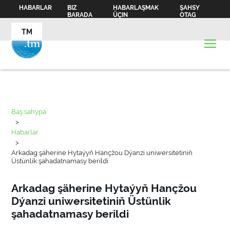
HABARLAR
BIZ
HABARLAŞMAK
ŞAHSY
BARADA
ÜÇIN
OTAG
TM
Baş sahypa
>
Habarlar
>
Arkadag şäherine Hytaýyň Hançžou Dýanzi uniwersitetiniň
Üstünlik şahadatnamasy berildi
Arkadag şäherine Hytaýyň Hançžou
Dýanzi uniwersitetiniň Üstünlik
şahadatnamasy berildi