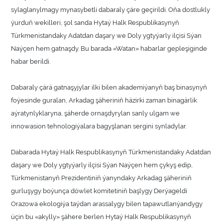
sylaglanylmagy mynasybetli dabaraly çäre geçirildi. Oňa dostlukly
ýurduň wekilleri, şol sanda Hytaý Halk Respublikasynyň
Türkmenistandaky Adatdan daşary we Doly ygtyýarly ilçisi Sýan
Naýçen hem gatnaşdy. Bu barada «Watan» habarlar gepleşiginde
habar berildi.
Dabaraly çärä gatnaşyjylar ilki bilen akademiýanyň baş binasynyň
foýesinde guralan, Arkadag şäheriniň häzirki zaman binagärlik
aýratynlyklaryna, şäherde ornaşdyrylan sanly ulgam we
innowasion tehnologiýalara bagyşlanan sergini synladylar.
Dabarada Hytaý Halk Respublikasynyň Türkmenistandaky Adatdan
daşary we Doly ygtyýarly ilçisi Sýan Naýçen hem çykyş edip,
Türkmenistanyň Prezidentiniň ýanyndaky Arkadag şäheriniň
gurluşygy boýunça döwlet komitetiniň başlygy Derýageldi
Orazowa ekologiýa taýdan arassalygy bilen tapawutlanýandygy
üçin bu «akylly» şähere berlen Hytaý Halk Respublikasynyň