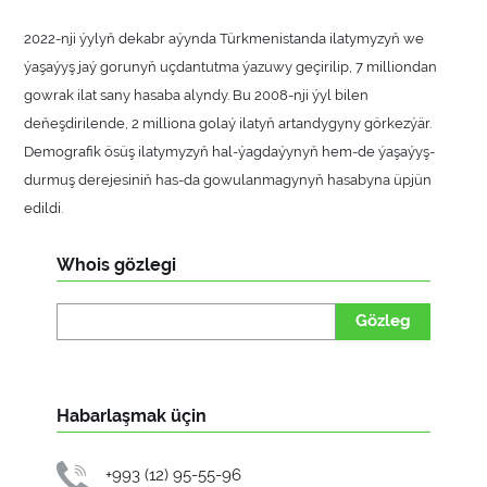
2022-nji ýylyň dekabr aýynda Türkmenistanda ilatymyzyň we
ýaşaýyş jaý gorunyň uçdantutma ýazuwy geçirilip, 7 milliondan
gowrak ilat sany hasaba alyndy. Bu 2008-nji ýyl bilen
deňeşdirilende, 2 milliona golaý ilatyň artandygyny görkezýär.
Demografik ösüş ilatymyzyň hal-ýagdaýynyň hem-de ýaşaýyş-
durmuş derejesiniň has-da gowulanmagynyň hasabyna üpjün
edildi.
Whois gözlegi
Gözleg
Habarlaşmak üçin
+993 (12) 95-55-96