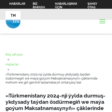
HABARLAR
BIZ
HABARLAŞMAK
ŞAHSY
BARADA
ÜÇIN
OTAG
TM
Baş sahypa
>
Habarlar
>
«Türkmenistany 2024-nji ýylda durmuş-ykdysady taýdan
ösdürmegiň we maýa goýum Maksatnamasynyň» çäklerinde
möhüm we giň gerimli taslamalaryň onlarçasy bar
«Türkmenistany 2024-nji ýylda durmuş-
ykdysady taýdan ösdürmegiň we maýa
goýum Maksatnamasynyň» çäklerinde