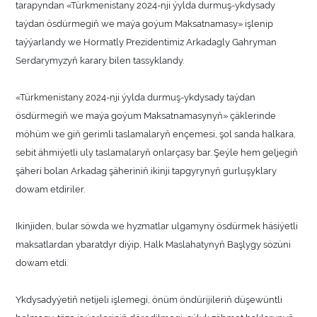
tarapyndan «Türkmenistany 2024-nji ýylda durmuş-ykdysady
taýdan ösdürmegiň we maýa goýum Maksatnamasy» işlenip
taýýarlandy we Hormatly Prezidentimiz Arkadagly Gahryman
Serdarymyzyň karary bilen tassyklandy.
«Türkmenistany 2024-nji ýylda durmuş-ykdysady taýdan
ösdürmegiň we maýa goýum Maksatnamasynyň» çäklerinde
möhüm we giň gerimli taslamalaryň ençemesi, şol sanda halkara,
sebit ähmiýetli uly taslamalaryň onlarçasy bar. Şeýle hem geljegiň
şäheri bolan Arkadag şäheriniň ikinji tapgyrynyň gurluşyklary
dowam etdiriler.
Ikinjiden, bular söwda we hyzmatlar ulgamyny ösdürmek häsiýetli
maksatlardan ybaratdyr diýip, Halk Maslahatynyň Başlygy sözüni
dowam etdi.
Ykdysadyýetiň netijeli işlemegi, önüm öndürijileriň düşewüntli