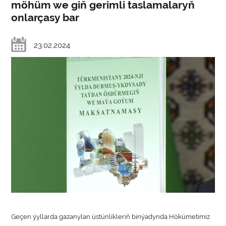
möhüm we giň gerimli taslamalaryň
onlarçasy bar
23.02.2024
Geçen ýyllarda gazanylan üstünlikleriň binýadynda Hökümetimiz