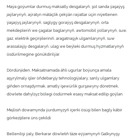
Maýa goýumlar durmuş maksatly desgalaryň, şol sanda ýaşaýyş
jaýlarynyň, aýratyn mätäçlik çekýän raýatlar üçin niýetlenen
ýaşaýyş jaýlarynyň, saglygy goraýyş desgalarynyň, orta
mekdepleriň we çagalar baglarynyň, awtomobil ýollarynyň, suw,
gaz, elektrik geçirijileriniň, aragatnaşyk ulgamlarynyň, suw
arassalaýjy desgalaryň, ulag we beýleki durmuş hyzmatlarynyň
ösdürilmegine gönükdirilýär.
Dördünjiden, Maksatnamada ähli ugurlar boýunça amala
aşyrylmaly işler öňdebaryjy tehnologiýalary, sanly ulgamlary
giňden ornaşdyrmak, amatly işewürlik gurşawyny döretmek,
döwlete dahylsyz bölegi ösdürmek esasy maksat edilip goýlan.
Mejlisiň dowamynda ýurdumyzyň içerki ösüşi bilen bagly käbir
görkezijilere üns çekildi.
Bellenilişi ýaly, Berkarar döwletiň täze eýýamynyň Galkynyşy