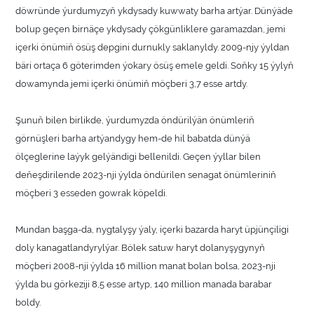
döwründe ýurdumyzyň ykdysady kuwwaty barha artýar. Dünýäde
bolup geçen birnäçe ykdysady çökgünliklere garamazdan, jemi
içerki önümiň ösüş depgini durnukly saklanyldy. 2009-njy ýyldan
bäri ortaça 6 göterimden ýokary ösüş emele geldi. Soňky 15 ýylyň
dowamynda jemi içerki önümiň möçberi 3,7 esse artdy.
Şunuň bilen birlikde, ýurdumyzda öndürilýän önümleriň
görnüşleri barha artýandygy hem-de hil babatda dünýä
ölçeglerine laýyk gelýändigi bellenildi. Geçen ýyllar bilen
deňeşdirilende 2023-nji ýylda öndürilen senagat önümleriniň
möçberi 3 esseden gowrak köpeldi.
Mundan başga-da, nygtalyşy ýaly, içerki bazarda haryt üpjünçiligi
doly kanagatlandyrylýar. Bölek satuw haryt dolanyşygynyň
möçberi 2008-nji ýylda 16 million manat bolan bolsa, 2023-nji
ýylda bu görkeziji 8,5 esse artyp, 140 million manada barabar
boldy.