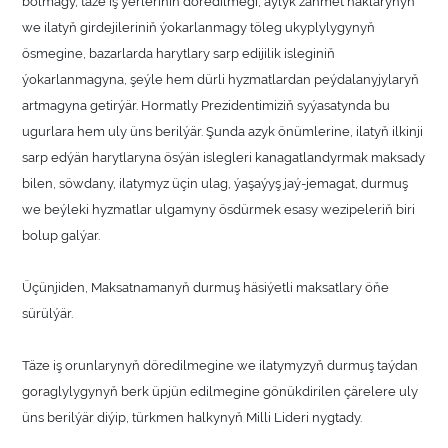
bolmagy, täze iş ýerleriniň döredilmegi, aýlyk zähmet haklarynyň
we ilatyň girdejileriniň ýokarlanmagy töleg ukyplylygynyň
ösmegine, bazarlarda harytlary sarp edijilik isleginiň
ýokarlanmagyna, şeýle hem dürli hyzmatlardan peýdalanyjylaryň
artmagyna getirýär. Hormatly Prezidentimiziň syýasatynda bu
ugurlara hem uly üns berilýär. Şunda azyk önümlerine, ilatyň ilkinji
sarp edýän harytlaryna ösýän islegleri kanagatlandyrmak maksady
bilen, söwdany, ilatymyz üçin ulag, ýaşaýyş jaý-jemagat, durmuş
we beýleki hyzmatlar ulgamyny ösdürmek esasy wezipeleriň biri
bolup galýar.
Üçünjiden, Maksatnamanyň durmuş häsiýetli maksatlary öňe
sürülýär.
Täze iş orunlarynyň döredilmegine we ilatymyzyň durmuş taýdan
goraglylygynyň berk üpjün edilmegine gönükdirilen çärelere uly
üns berilýär diýip, türkmen halkynyň Milli Lideri nygtady.