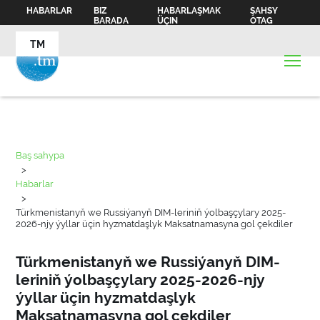
HABARLAR
BIZ
HABARLAŞMAK
ŞAHSY
BARADA
ÜÇIN
OTAG
TM
Baş sahypa
>
Habarlar
>
Türkmenistanyň we Russiýanyň DIM-leriniň ýolbaşçylary 2025-
2026-njy ýyllar üçin hyzmatdaşlyk Maksatnamasyna gol çekdiler
Türkmenistanyň we Russiýanyň DIM-
leriniň ýolbaşçylary 2025-2026-njy
ýyllar üçin hyzmatdaşlyk
Maksatnamasyna gol çekdiler