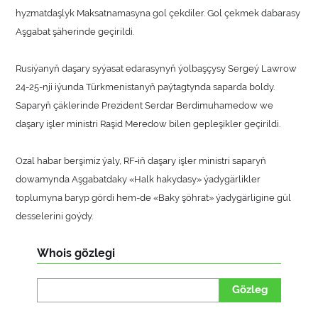
hyzmatdaşlyk Maksatnamasyna gol çekdiler. Gol çekmek dabarasy
Aşgabat şäherinde geçirildi.
Rusiýanyň daşary syýasat edarasynyň ýolbaşçysy Sergeý Lawrow
24-25-nji iýunda Türkmenistanyň paýtagtynda saparda boldy.
Saparyň çäklerinde Prezident Serdar Berdimuhamedow we
daşary işler ministri Raşid Meredow bilen gepleşikler geçirildi.
Ozal habar berşimiz ýaly, RF-iň daşary işler ministri saparyň
dowamynda Aşgabatdaky «Halk hakydasy» ýadygärlikler
toplumyna baryp gördi hem-de «Baky şöhrat» ýadygärligine gül
desselerini goýdy.
Whois gözlegi
Gözleg