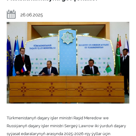
26.06.2025
Türkmenistanyň daşary işler ministri Raşid Meredow we
Russiýanyň daşary işler ministri Sergeý Lawrow iki ýurduň daşary
syýasat edaralarynyň arasynda 2025-2026-njy ýyllar üçin