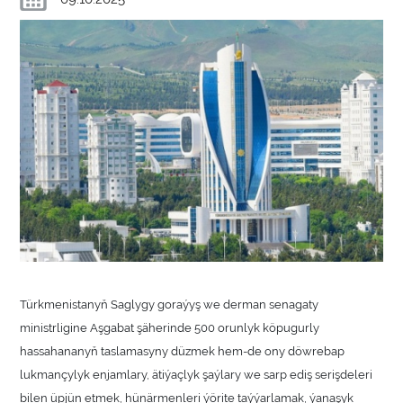
Türkmenistanyň Saglygy goraýyş we derman senagaty
ministrligine Aşgabat şäherinde 500 orunlyk köpugurly
hassahananyň taslamasyny düzmek hem-de ony döwrebap
lukmançylyk enjamlary, ätiýaçlyk şaýlary we sarp ediş serişdeleri
bilen üpjün etmek, hünärmenleri ýörite taýýarlamak, ýanaşyk