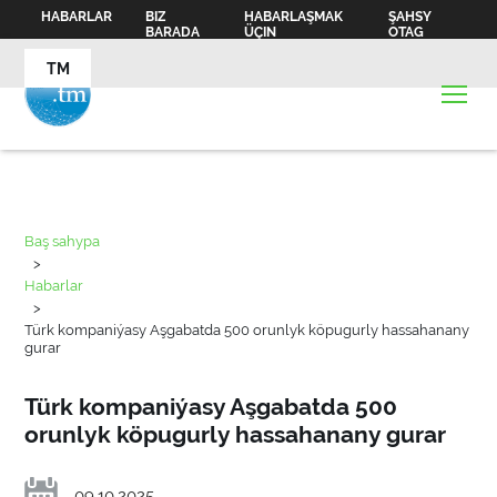
HABARLAR
BIZ
HABARLAŞMAK
ŞAHSY
BARADA
ÜÇIN
OTAG
TM
Baş sahypa
>
Habarlar
>
Türk kompaniýasy Aşgabatda 500 orunlyk köpugurly hassahanany
gurar
Türk kompaniýasy Aşgabatda 500
orunlyk köpugurly hassahanany gurar
09.10.2025