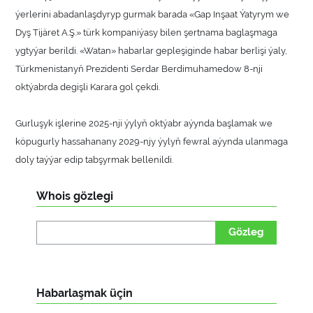
ýerlerini abadanlaşdyryp gurmak barada «Gap Inşaat Ýatyrym we
Dyş Tijäret A.Ş.» türk kompaniýasy bilen şertnama baglaşmaga
ygtyýar berildi. «Watan» habarlar gepleşiginde habar berlişi ýaly,
Türkmenistanyň Prezidenti Serdar Berdimuhamedow 8-nji
oktýabrda degişli Karara gol çekdi.
Gurluşyk işlerine 2025-nji ýylyň oktýabr aýynda başlamak we
köpugurly hassahanany 2029-njy ýylyň fewral aýynda ulanmaga
doly taýýar edip tabşyrmak bellenildi.
Whois gözlegi
Gözleg
Habarlaşmak üçin