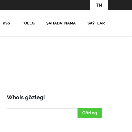
TM
KSS
TÖLEG
ŞAHADATNAMA
SAÝTLAR
Whois gözlegi
Gözleg