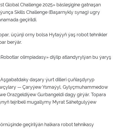
rst Global Challenge 2025» bäsleşigine gatnaşan
unça Skills Challenge (Başarnykly synag) ugry
anamada geçirildi.
par, üçünji orny bolsa Hytaýyň ýaş robot tehnikler
bar berýär.
 «Robotlar olimpiadasy» diýlip atlandyrylýan bu ýaryş
şgabatdaky daşary ýurt dilleri çuňlaşdyryp
 okuwçylary — Çaryýew Ysmaýyl, Gylyçmuhammedow
e Orazgeldiýew Gurbangeldi dagy girýär. Topara
mynyň tejribeli mugallymy Myrat Sähetgulyýew
örnüşinde geçirilýän halkara robot tehnikasy