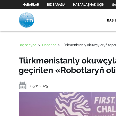
HABARLAR
BIZ BARADA
HABARLAŞMAK ÜÇIN
ŞA
BAŞ 
Baş sahypa
>
Habarlar
>
Türkmenistanly okuwçylaryň topar
Türkmenistanly okuwçyl
geçirilen «Robotlaryň o
05.11.2025