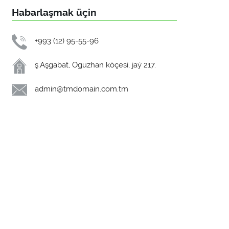
Habarlaşmak üçin
+993 (12) 95-55-96
ş.Aşgabat, Oguzhan köçesi, jaý 217.
admin@tmdomain.com.tm