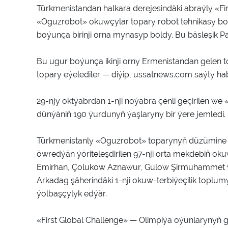
Türkmenistandan halkara derejesindäki abraýly «Fi
«Oguzrobot» okuwçylar topary robot tehnikasy boý
boýunça birinji orna mynasyp boldy. Bu bäsleşik P
Bu ugur boýunça ikinji orny Ermenistandan gelen to
topary eýelediler — diýip, ussatnews.com saýty ha
29-njy oktýabrdan 1-nji noýabra çenli geçirilen we
dünýäniň 190 ýurdunyň ýaşlaryny bir ýere jemledi.
Türkmenistanly «Oguzrobot» toparynyň düzümine A
öwredýän ýöriteleşdirilen 97-nji orta mekdebiň
Emirhan, Çolukow Aznawur, Gulow Şirmuhammet w
Arkadag şäherindäki 1-nji okuw-terbiýeçilik toplu
ýolbaşçylyk edýär.
«First Global Challenge» — Olimpiýa oýunlarynyň g