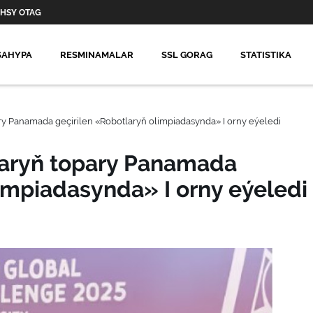
HSY OTAG
SAHYPA
RESMINAMALAR
SSL GORAG
STATISTIKA
y Panamada geçirilen «Robotlaryň olimpiadasynda» I orny eýeledi
aryň topary Panamada
limpiadasynda» I orny eýeledi