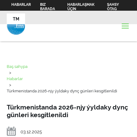
HABARLAR
BIZ
HABARLAŞMAK
ŞAHSY
BARADA
ÜÇIN
OTAG
TM
Baş sahypa
>
Habarlar
>
Türkmenistanda 2026-njy ýyldaky dynç günleri kesgitlenildi
Türkmenistanda 2026-njy ýyldaky dynç
günleri kesgitlenildi
03.12.2025