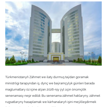
Türkmenistanyň Zähmet we ilaty durmuş taýdan goramak
ministrligi tarapyndan iş, dynç we baýramçylyk günleri barada
maglumatlary öz içine alýan 2026-njy ýyl üçin önümçilik
senenamasy neşir edildi. Bu senenama zähmet haklaryny, zähmet
rugsatlaryny hasaplamak we kärhanalaryň işini meýilleşdirmek