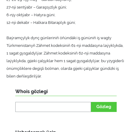
27-nji sentýabr – Garaşsyzlyk güni;
6-njy oktýabr – Hatyra güni;
12-nji dekabr – Halkara Bitaraplyk güni;
Baýramçylyk dynç günleriniň öňündäki iş gününiň iş wagty
Türkmenistanyň Zähmet kodeksiniň 61-nji maddasyna laýyklykda,
1 sagat gysgaldylýar. Zähmet kodeksiniň 62-nji maddasyna
laýyklykda, gijeki çalşyklar hem 1 sagat gysgaldylýar, bu yzygiderli
önümçiliklere degişli bolman, olarda gijeki çalşyklar gündizki iş
bilen deňleşdirilýär.
Whois gözlegi
Gözleg