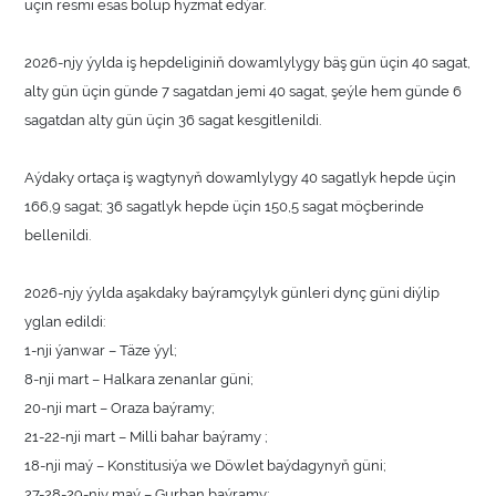
üçin resmi esas bolup hyzmat edýär.
2026-njy ýylda iş hepdeliginiň dowamlylygy bäş gün üçin 40 sagat,
alty gün üçin günde 7 sagatdan jemi 40 sagat, şeýle hem günde 6
sagatdan alty gün üçin 36 sagat kesgitlenildi.
Aýdaky ortaça iş wagtynyň dowamlylygy 40 sagatlyk hepde üçin
166,9 sagat; 36 sagatlyk hepde üçin 150,5 sagat möçberinde
bellenildi.
2026-njy ýylda aşakdaky baýramçylyk günleri dynç güni diýlip
yglan edildi:
1-nji ýanwar – Täze ýyl;
8-nji mart – Halkara zenanlar güni;
20-nji mart – Oraza baýramy;
21-22-nji mart – Milli bahar baýramy ;
18-nji maý – Konstitusiýa we Döwlet baýdagynyň güni;
27-28-29-njy maý – Gurban baýramy;