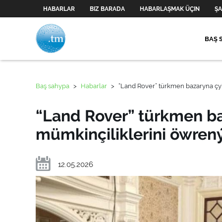
HABARLAR
BIZ BARADA
HABARLAŞMAK ÜÇIN
ŞA
BAŞ 
Baş sahypa
>
Habarlar
>
“Land Rover” türkmen bazaryna ç
“Land Rover” türkmen 
mümkinçiliklerini öwren
12.05.2026