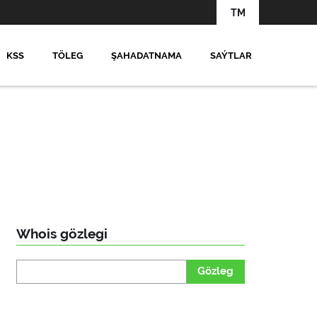
TM
KSS
TÖLEG
ŞAHADATNAMA
SAÝTLAR
Whois gözlegi
Gözleg