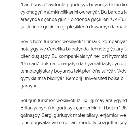
“Land Rover” awtoulag gurluşyk boýunça britan 
çykmagyň mümkinçiliklerini öwrenýär. Bu barada ko
arasynda sişenbe güni Londonda geçirilen “UK–Tur
çäklerinde geçirilen gepleşikleriň dowamynda mälim 
Şeýle hem türkmen wekiliýeti “Primark” kompaniýasy
hojalygy we Genetika babatynda Tehnologiýalary (
bilen duşuşdy. Bu kompaniýalaryň her biri hyzmatd
“Primark” dokma senagatynda hyzmatdaşlygyň ugu
tehnologiýalary boýunça teklipleri öňe sürýär, “
gyzyklanma bildirýär, Kembrij uniwersiteti bolsa 
garaýar.
Şol gün türkmen wekiliýeti 12–14-nji maý aralygyn
Britaniýanyň iň iri gurluşyk çäreleriniň biri bolan
gatnaşdy. Sergi gurluşyk materiallary, enjamlar we
tehnologiýalar we emeli aň, modully çözgütler, ş