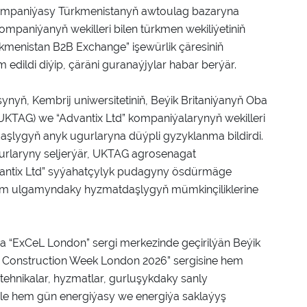
kompaniýasy Türkmenistanyň awtoulag bazaryna
mpaniýanyň wekilleri bilen türkmen wekiliýetiniň
kmenistan B2B Exchange” işewürlik çäresiniň
edildi diýip, çäräni guranaýjylar habar berýär.
nyň, Kembrij uniwersitetiniň, Beýik Britaniýanyň Oba
UKTAG) we “Advantix Ltd” kompaniýalarynyň wekilleri
aşlygyň anyk ugurlaryna düýpli gyzyklanma bildirdi.
rlaryny seljerýär, UKTAG agrosenagat
Advantix Ltd” syýahatçylyk pudagyny ösdürmäge
bilim ulgamyndaky hyzmatdaşlygyň mümkinçiliklerine
da “ExCeL London” sergi merkezinde geçirilýän Beýik
 “UK Construction Week London 2026” sergisine hem
 tehnikalar, hyzmatlar, gurluşykdaky sanly
eýle hem gün energiýasy we energiýa saklaýyş