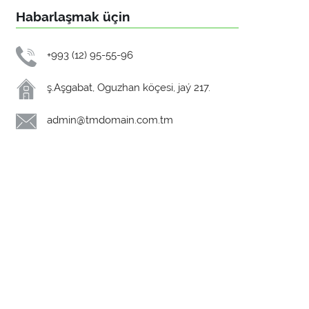
Habarlaşmak üçin
+993 (12) 95-55-96
ş.Aşgabat, Oguzhan köçesi, jaý 217.
admin@tmdomain.com.tm