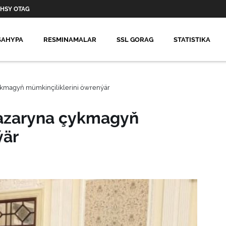
HSY OTAG
SAHYPA
RESMINAMALAR
SSL GORAG
STATISTIKA
ykmagyň mümkinçiliklerini öwrenýär
bazaryna çykmagyň
ýär