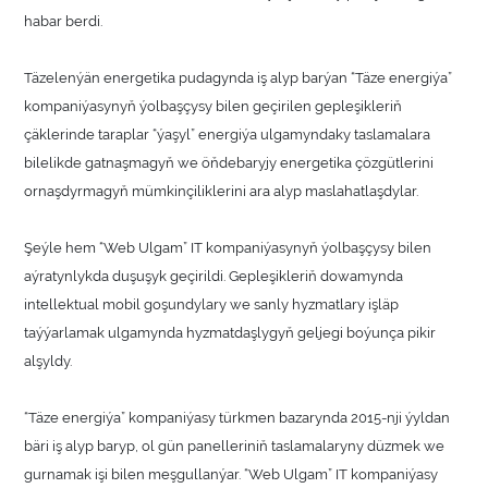
habar berdi.
Täzelenýän energetika pudagynda iş alyp barýan “Täze energiýa”
kompaniýasynyň ýolbaşçysy bilen geçirilen gepleşikleriň
çäklerinde taraplar “ýaşyl” energiýa ulgamyndaky taslamalara
bilelikde gatnaşmagyň we öňdebaryjy energetika çözgütlerini
ornaşdyrmagyň mümkinçiliklerini ara alyp maslahatlaşdylar.
Şeýle hem “Web Ulgam” IT kompaniýasynyň ýolbaşçysy bilen
aýratynlykda duşuşyk geçirildi. Gepleşikleriň dowamynda
intellektual mobil goşundylary we sanly hyzmatlary işläp
taýýarlamak ulgamynda hyzmatdaşlygyň geljegi boýunça pikir
alşyldy.
“Täze energiýa” kompaniýasy türkmen bazarynda 2015-nji ýyldan
bäri iş alyp baryp, ol gün panelleriniň taslamalaryny düzmek we
gurnamak işi bilen meşgullanýar. “Web Ulgam” IT kompaniýasy