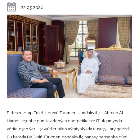
22.05.2026
Birleşen Arap Emirlikleriniň Türkmenistandaky ilçisi Ahmed Al-
Hameli sişenbe güni täzelenýän energetika we IT ulgamynda
ýöriteleşen ýerli işewürler bilen aýratynlykda duşuşyklary geçirdi.
Bu barada BAE-niň Türkmenistandaky ilçihanasy penşenbe güni