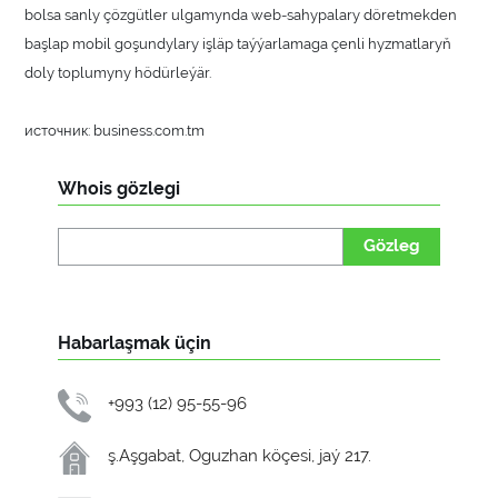
bolsa sanly çözgütler ulgamynda web-sahypalary döretmekden
başlap mobil goşundylary işläp taýýarlamaga çenli hyzmatlaryň
doly toplumyny hödürleýär.
источник: business.com.tm
Whois gözlegi
Gözleg
Habarlaşmak üçin
+993 (12) 95-55-96
ş.Aşgabat, Oguzhan köçesi, jaý 217.