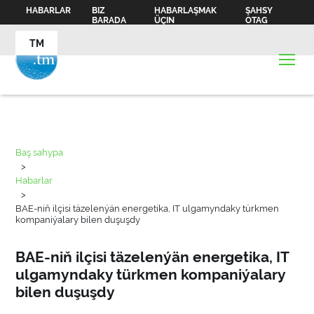
HABARLAR
BIZ
HABARLAŞMAK
ŞAHSY
BARADA
ÜÇIN
OTAG
TM
Baş sahypa
>
Habarlar
>
BAE-niň ilçisi täzelenýän energetika, IT ulgamyndaky türkmen
kompaniýalary bilen duşuşdy
BAE-niň ilçisi täzelenýän energetika, IT
ulgamyndaky türkmen kompaniýalary
bilen duşuşdy