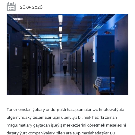
26.05.2026
Türkmenistan ýokary öndürijilikli hasaplamalar we kriptowalýuta
ulgamyndaky taslamalar üçin ulanylyp bilinjek häzirki zaman
maglumatlary gaýtadan işleýiş merkezlerini döretmek meselesini
daşary ýurt kompaniýalary bilen ara alyp maslahatlaşýar. Bu