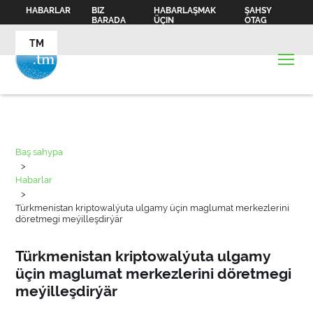
HABARLAR
BIZ
HABARLAŞMAK
ŞAHSY
BARADA
ÜÇIN
OTAG
TM
Baş sahypa
>
Habarlar
>
Türkmenistan kriptowalýuta ulgamy üçin maglumat merkezlerini
döretmegi meýilleşdirýär
Türkmenistan kriptowalýuta ulgamy
üçin maglumat merkezlerini döretmegi
meýilleşdirýär