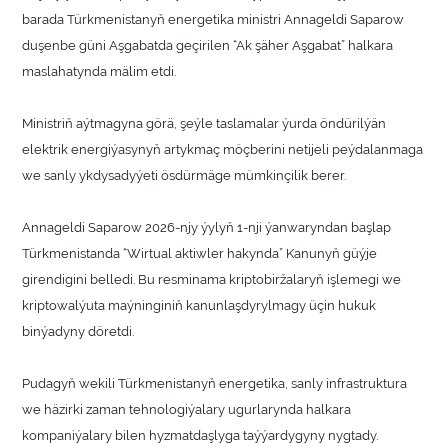
barada Türkmenistanyň energetika ministri Annageldi Saparow
duşenbe güni Aşgabatda geçirilen “Ak şäher Aşgabat” halkara
maslahatynda mälim etdi.
Ministriň aýtmagyna görä, şeýle taslamalar ýurda öndürilýän
elektrik energiýasynyň artykmaç möçberini netijeli peýdalanmaga
we sanly ykdysadyýeti ösdürmäge mümkinçilik berer.
Annageldi Saparow 2026-njy ýylyň 1-nji ýanwaryndan başlap
Türkmenistanda “Wirtual aktiwler hakynda” Kanunyň güýje
girendigini belledi. Bu resminama kriptobiržalaryň işlemegi we
kriptowalýuta maýninginiň kanunlaşdyrylmagy üçin hukuk
binýadyny döretdi.
Pudagyň wekili Türkmenistanyň energetika, sanly infrastruktura
we häzirki zaman tehnologiýalary ugurlarynda halkara
kompaniýalary bilen hyzmatdaşlyga taýýardygyny nygtady.