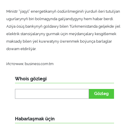
Ministr “ýaşyl” energetikanyň ösdürilmeginiň ýurduň ileri tutulýan
ugurlarynyň biri bolmagynda galýandygyny hem habar berdi.
Aziýa ösüş bankynyň goldawy bilen Türkmenistanda geljekde ýel
elektrik stansiýalaryny gurmak üçin meýdançalary kesgitlemek
maksady bilen ýel kuwwatyny öwrenmek boýunça barlaglar
dowam etdirilýär.
Источник: business.com.tm
Whois gözlegi
Gözleg
Habarlaşmak üçin