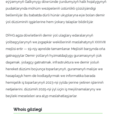
eýýamynyň Galkynyşy döwründe ýurdumyzyň halk hojalygynyň
pudaklarynda möhüm wezipeleriň üstünlikli çözülýändigi
bellenilýär. Bu babatda dürli hünär ukyplaryna eýe bolan demir
ýol düzüminiň işgärlerine hem ýokary talaplar bildirilýär.
DÝHG agza döwletleriň demir ýol ulaglary edaralarynyň
ýolbaşçylarynyň we jogapkär wekilleriniň maslahatynyň XXXVIII
mejlisi ertir — 19-njy aprelde tamamlanar. Mejlisiň barşynda oňa
gatnaşyjylar Demir ýollaryň hyzmatdaşlygy guramasynyň ýük
daşamak, ýolagçy gatnatmak, infrastruktura we demir ýoluň
hereket düzümi boýunça toparlarynyň, guramanyň maliýe we
hasaplaşyk hem-de kodlaşdyrmak we informatika barada
hemişelik iş toparlarynyň 2023-nji ýylda ýerine ýetiren işleriniň
netijelerini, düzümiň 2025-nji ýyl üçin iş meýilnamalaryny we
beýleki meseleleri ara alyp maslahatlaşýarlar.
Whois gözlegi