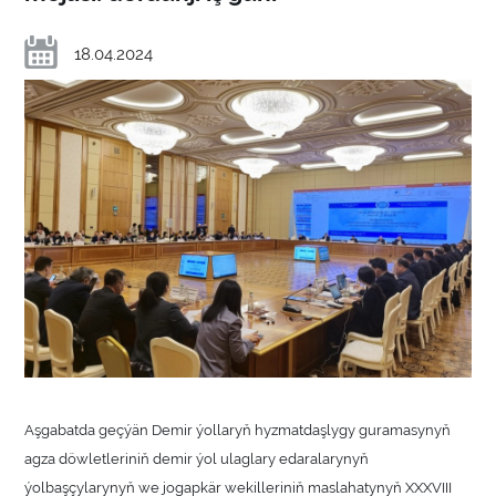
18.04.2024
Aşgabatda geçýän Demir ýollaryň hyzmatdaşlygy guramasynyň
agza döwletleriniň demir ýol ulaglary edaralarynyň
ýolbaşçylarynyň we jogapkär wekilleriniň maslahatynyň XXXVIII