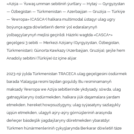
«Aziýa — Ýuwaş umman sebitiniň ýurtlary — Hytaý — Gyrgyzystan
— Özbegistan — Türkmenistan — Azerbaýjan — Gruziýa — Türkiýe
— Ýewropa» (CASCA+) halkara multimodal üstaşyr ulag ugry
boýunça agza döwletleriň demir ýol edaralarynyň
ýolbaşçylarynyň mejlisi geçirildi. Häzirki wagtda «CASCA+»
geçelgesi 3 sebiti — Merkezi Aziýany (Gyrgyzystan, Özbegistan,
Türkmenistan), Günorta Kawkazy (Azerbaýjan, Gruziýa), şeýle hem
Anadoly sebitini (Türkiýe) öz içine alýar.
2023-nji ýylda Türkmenistan TRACECA ulag geçelgesini ösdürmek
barada Ylalaşyga resmi taýdan goşuldy. Bu resminamanyň
maksady Ýewropa we Aziýa sebitlerinde ykdysady, söwda, ulag
gatnaşyklaryny ösdürmekden, halkara ýük daşamalara ýardam
etmekden, hereket howpsuzlygyny, ulag syýasatyny sazlaşykly
üpjün etmekden, ulagyň aýry-aýry görnüşleriniň arasynda
deňeçer bäsdeşlik ýagdaýlaryny döretmekden ybaratdyr.
Türkmen hünärmenleriniň çykyşlarynda Berkarar döwletiň täze