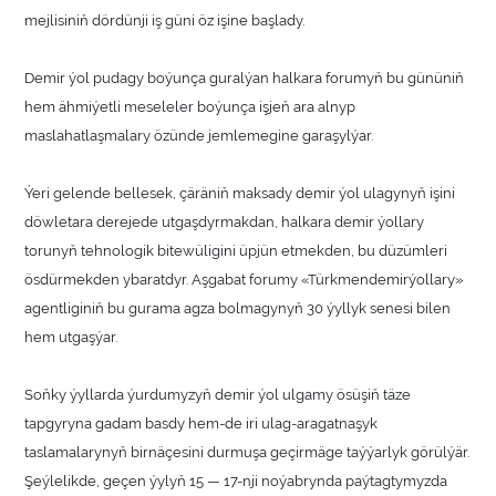
mejlisiniň dördünji iş güni öz işine başlady.
Demir ýol pudagy boýunça guralýan halkara forumyň bu gününiň
hem ähmiýetli meseleler boýunça işjeň ara alnyp
maslahatlaşmalary özünde jemlemegine garaşylýar.
Ýeri gelende bellesek, çäräniň maksady demir ýol ulagynyň işini
döwletara derejede utgaşdyrmakdan, halkara demir ýollary
torunyň tehnologik bitewüligini üpjün etmekden, bu düzümleri
ösdürmekden ybaratdyr. Aşgabat forumy «Türkmendemirýollary»
agentliginiň bu gurama agza bolmagynyň 30 ýyllyk senesi bilen
hem utgaşýar.
Soňky ýyllarda ýurdumyzyň demir ýol ulgamy ösüşiň täze
tapgyryna gadam basdy hem-de iri ulag-aragatnaşyk
taslamalarynyň birnäçesini durmuşa geçirmäge taýýarlyk görülýär.
Şeýlelikde, geçen ýylyň 15 — 17-nji noýabrynda paýtagtymyzda