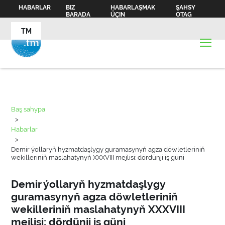
HABARLAR
BIZ
HABARLAŞMAK
ŞAHSY
BARADA
ÜÇIN
OTAG
TM
Baş sahypa
>
Habarlar
>
Demir ýollaryň hyzmatdaşlygy guramasynyň agza döwletleriniň
wekilleriniň maslahatynyň XXXVIII mejlisi: dördünji iş güni
Demir ýollaryň hyzmatdaşlygy
guramasynyň agza döwletleriniň
wekilleriniň maslahatynyň XXXVIII
mejlisi: dördünji iş güni