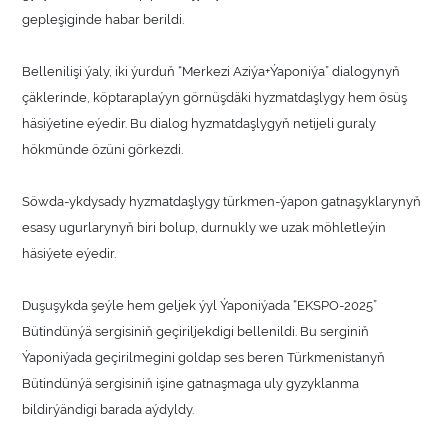
gepleşiginde habar berildi.
Bellenilişi ýaly, iki ýurduň “Merkezi Aziýa+Ýaponiýa” dialogynyň
çäklerinde, köptaraplaýyn görnüşdäki hyzmatdaşlygy hem ösüş
häsiýetine eýedir. Bu dialog hyzmatdaşlygyň netijeli guraly
hökmünde özüni görkezdi.
Söwda-ykdysady hyzmatdaşlygy türkmen-ýapon gatnaşyklarynyň
esasy ugurlarynyň biri bolup, durnukly we uzak möhletleýin
häsiýete eýedir.
Duşuşykda şeýle hem geljek ýyl Ýaponiýada “EKSPO-2025”
Bütindünýä sergisiniň geçiriljekdigi bellenildi. Bu serginiň
Ýaponiýada geçirilmegini goldap ses beren Türkmenistanyň
Bütindünýä sergisiniň işine gatnaşmaga uly gyzyklanma
bildirýändigi barada aýdyldy.