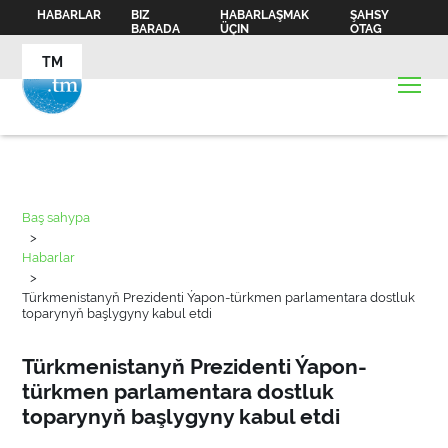
HABARLAR
BIZ
HABARLAŞMAK
ŞAHSY
BARADA
ÜÇIN
OTAG
TM
Baş sahypa
>
Habarlar
>
Türkmenistanyň Prezidenti Ýapon-türkmen parlamentara dostluk
toparynyň başlygyny kabul etdi
Türkmenistanyň Prezidenti Ýapon-
türkmen parlamentara dostluk
toparynyň başlygyny kabul etdi