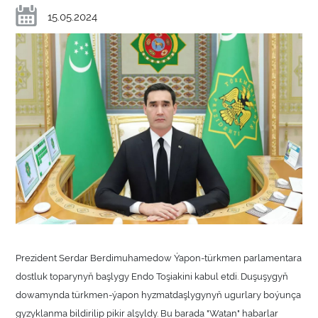
15.05.2024
Prezident Serdar Berdimuhamedow Ýapon-türkmen parlamentara
dostluk toparynyň başlygy Endo Toşiakini kabul etdi. Duşuşygyň
dowamynda türkmen-ýapon hyzmatdaşlygynyň ugurlary boýunça
gyzyklanma bildirilip pikir alşyldy. Bu barada "Watan" habarlar