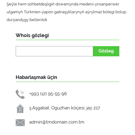
Şeýle hem söhbetdeşligiň dowamynda medeni-ynsanperwer
ulgamyň Türkmen-ýapon gatnaşyklarynyň aýrylmaz bölegi bolup
durýandygy bellenildi.
Whois gözlegi
Gözleg
Habarlaşmak üçin
+993 (12) 95-55-96
ş.Aşgabat, Oguzhan köçesi, jaý 217.
admin@tmdomain.com.tm