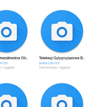
Telekeçi Orazsähedow Döwletgeldi Amandurdyýewiç
Telekeçi Gylyçnyýazowa Baýramsoltan Nurinýazowna
om.tm
lavka.com.tm
n/ Aşgabat
Turkmenistan/ Aşgabat