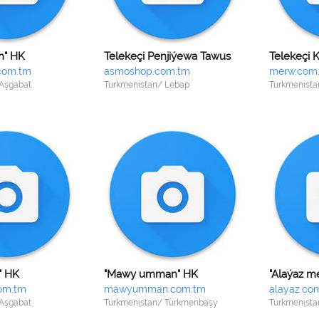
m" HK
Telekeçi Penjiýewa Tawus
com.tm
asmoshop.com.tm
merw.com
 Aşgabat
Turkmenistan/ Lebap
Turkmenista
" HK
"Mawy umman" HK
"Alaýaz m
om.tm
mawyumman.com.tm
alayaz.co
 Aşgabat
Turkmenistan/ Türkmenbaşy
Turkmenista