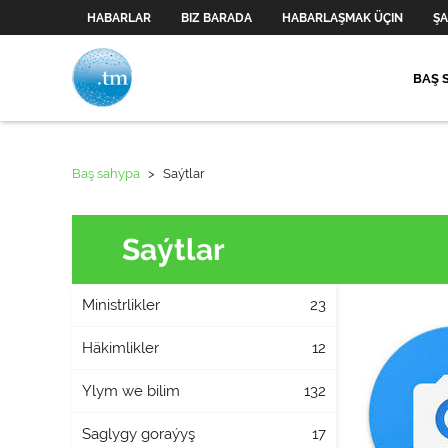
HABARLAR
BIZ BARADA
HABARLAŞMAK ÜÇIN
ŞA
BAŞ 
Baş sahypa
>
Saýtlar
Saýtlar
Ministrlikler
23
Häkimlikler
12
Ylym we bilim
132
Saglygy goraýyş
17