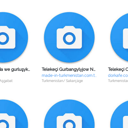
"Arassa söwda we gurluşyk" hususy kärhanasy
Telekeçi Gurbangylyjow Nowruz Guwanjowiç
made-in-turkmenistan.com.tm
dorkafe.c
 Aşgabat
Turkmenistan/ Sakarçäge
Turkmenista