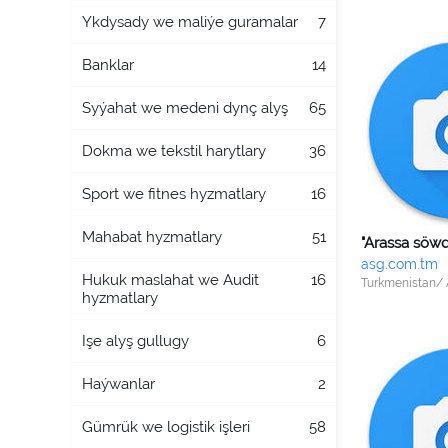
Ykdysady we maliýe guramalar
7
Banklar
14
Syýahat we medeni dynç alyş
65
Dokma we tekstil harytlary
36
Sport we fitnes hyzmatlary
16
Mahabat hyzmatlary
51
asg.com.tm
Hukuk maslahat we Audit
16
Turkmenistan/
hyzmatlary
Işe alyş gullugy
6
Haýwanlar
2
Gümrük we logistik işleri
58