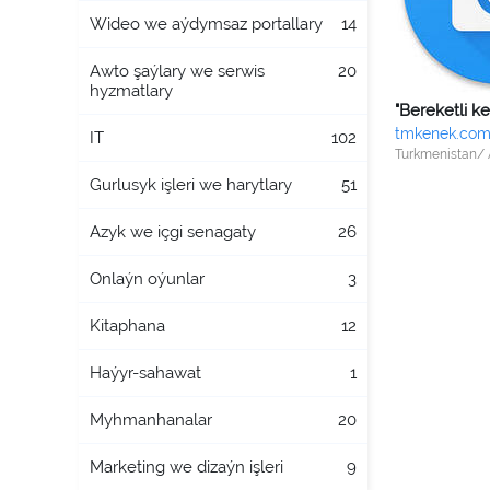
Wideo we aýdymsaz portallary
14
Awto şaýlary we serwis
20
hyzmatlary
tmkenek.com
IT
102
Turkmenistan/
Gurlusyk işleri we harytlary
51
Azyk we içgi senagaty
26
Onlaýn oýunlar
3
Kitaphana
12
Haýyr-sahawat
1
Myhmanhanalar
20
Marketing we dizaýn işleri
9