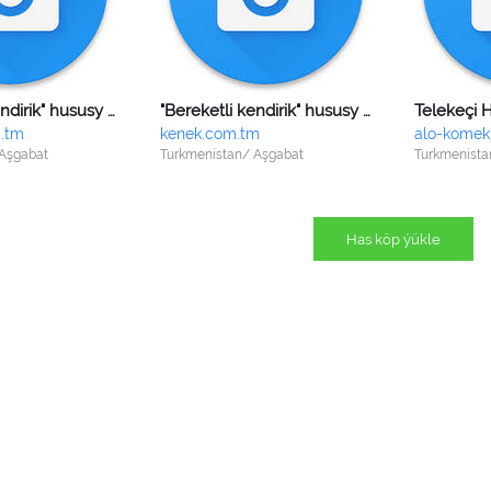
"Bereketli kendirik" hususy kärhanasy
"Bereketli kendirik" hususy kärhanasy
.tm
kenek.com.tm
alo-komek
 Aşgabat
Turkmenistan/ Aşgabat
Turkmenista
Has köp ýükle