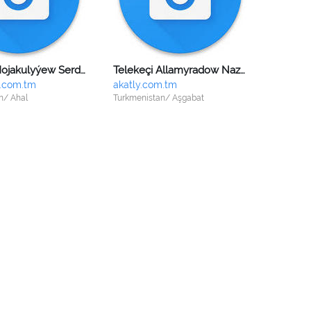
Telekeçi Hojakulyýew Serdar Maksadowiç
Telekeçi Allamyradow Nazarmyrat Nurmyradowiç
.com.tm
akatly.com.tm
n/ Ahal
Turkmenistan/ Aşgabat