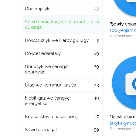
Oba hojalyk
27
Söwda nokatlary we Internet
408
"Şowly enja
dükanlar
sowlyenjam.
Turkmenistan/
Howpsuzlyk we Harby gullugy
5
Döwlet edaralary
69
Gurluşyk we senagat
29
önümçiligi
Ulag we kommunikasiýa
43
Nebit-gaz we ýangyç
19
energetika
Köpçülikleýin habar beriş
17
"Takyk akym
takykakym.c
Söwda senagat
59
Turkmenistan/