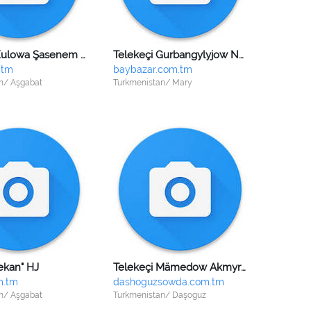
Telekeçi Kulowa Şasenem Rebowna
Telekeçi Gurbangylyjow Nowruz Guwanjowiç
.tm
baybazar.com.tm
n/ Aşgabat
Turkmenistan/ Mary
ekan" HJ
Telekeçi Mämedow Akmyrat Gurbanmyradowiç
m.tm
dashoguzsowda.com.tm
n/ Aşgabat
Turkmenistan/ Daşoguz