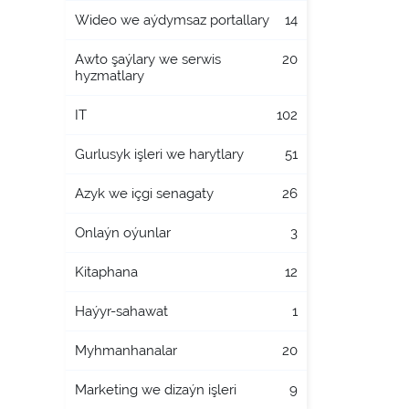
Wideo we aýdymsaz portallary
14
Awto şaýlary we serwis
20
hyzmatlary
IT
102
Gurlusyk işleri we harytlary
51
Azyk we içgi senagaty
26
Onlaýn oýunlar
3
Kitaphana
12
Haýyr-sahawat
1
Myhmanhanalar
20
Marketing we dizaýn işleri
9