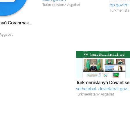
bp.gov.tm
Turkmenistan/ Aşgabat
Turkmenista
Türkmenistanyň Goranmak ministrligi
 Aşgabat
Türkmenistanyň Döwlet
serhetabat-dovleta
Turkmenistan/ Aşgabat