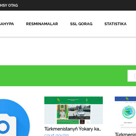
HSY OTAG
SAHYPA
RESMINAMALAR
SSL GORAG
STATISTIKA
Türkmenistanyň Ýokary kazyýeti
court.gov.tm