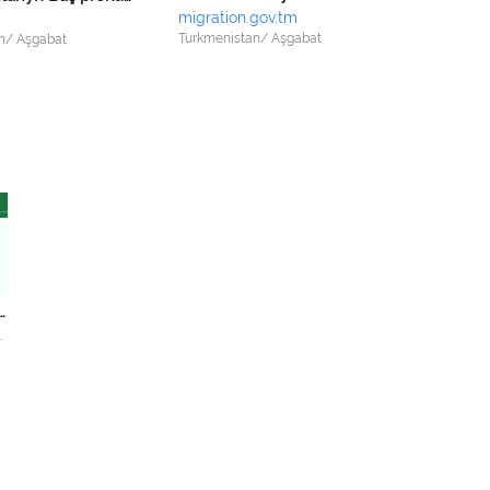
migration.gov.tm
Turkmenistan/ Aşgabat
n/ Aşgabat
 serhet gullugynyň "Serhet abat- Döwlet abat" žurnaly
bat.gov.tm