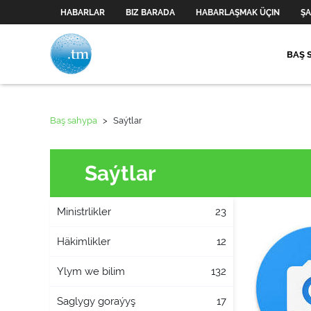
HABARLAR
BIZ BARADA
HABARLAŞMAK ÜÇIN
ŞA
BAŞ 
Baş sahypa
>
Saýtlar
Saýtlar
Ministrlikler
23
Häkimlikler
12
Ylym we bilim
132
Saglygy goraýyş
17