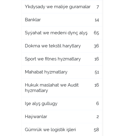
Ykdysady we maliýe guramalar
7
Banklar
14
Syýahat we medeni dynç alyş
65
Dokma we tekstil harytlary
36
Sport we fitnes hyzmatlary
16
Mahabat hyzmatlary
51
Hukuk maslahat we Audit
16
hyzmatlary
Işe alyş gullugy
6
Haýwanlar
2
Gümrük we logistik işleri
58