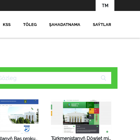
TM
KSS
TÖLEG
ŞAHADATNAMA
SAÝTLAR
Türkmenistanyň Döwlet migratsiýa gullugy
Türkmenistanyň Baş prokuraturasy