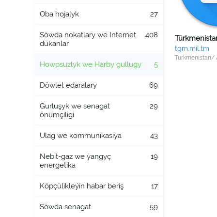
Oba hojalyk
27
Söwda nokatlary we Internet
408
dükanlar
tgm.mil.tm
Turkmenistan/
Howpsuzlyk we Harby gullugy
5
Döwlet edaralary
69
Gurluşyk we senagat
29
önümçiligi
Ulag we kommunikasiýa
43
Nebit-gaz we ýangyç
19
energetika
Köpçülikleýin habar beriş
17
Söwda senagat
59