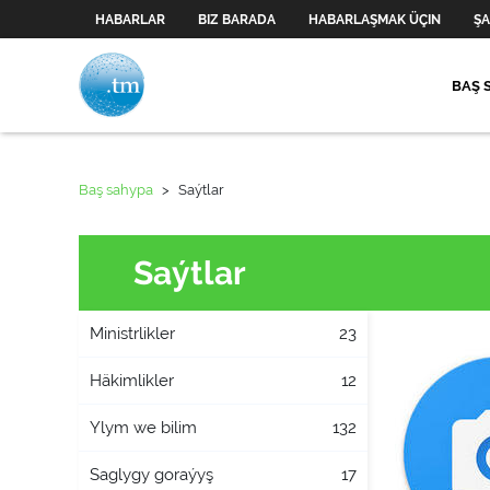
HABARLAR
BIZ BARADA
HABARLAŞMAK ÜÇIN
ŞA
BAŞ 
Baş sahypa
>
Saýtlar
Saýtlar
Ministrlikler
23
Häkimlikler
12
Ylym we bilim
132
Saglygy goraýyş
17