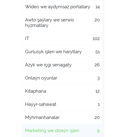
Wideo we aýdymsaz portallary
14
Awto şaýlary we serwis
20
hyzmatlary
IT
102
Gurlusyk işleri we harytlary
51
Azyk we içgi senagaty
26
Onlaýn oýunlar
3
Kitaphana
12
Haýyr-sahawat
1
Myhmanhanalar
20
Marketing we dizaýn işleri
9