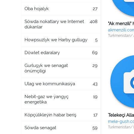
Oba hojalyk
27
Söwda nokatlary we Internet
408
dükanlar
akmenzili.co
Turkmenistan/
Howpsuzlyk we Harby gullugy
5
Döwlet edaralary
69
Gurluşyk we senagat
29
önümçiligi
Ulag we kommunikasiýa
43
Nebit-gaz we ýangyç
19
energetika
Köpçülikleýin habar beriş
17
mele-gush.c
Söwda senagat
59
Turkmenistan/