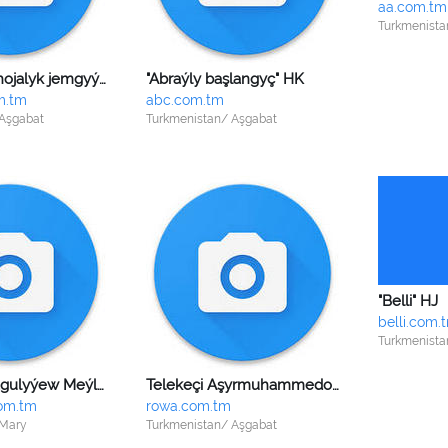
aa.com.tm
Turkmenista
"Ak menzili" hojalyk jemgyýeti
"Abraýly başlangyç" HK
m.tm
abc.com.tm
 Aşgabat
Turkmenistan/ Aşgabat
"Belli" HJ
belli.com.
Turkmenista
Telekeçi Allagulyýew Meýlis Döwletmyradowiç
Telekeçi Aşyrmuhammedow Resul Röwşenowiç
om.tm
rowa.com.tm
 Mary
Turkmenistan/ Aşgabat