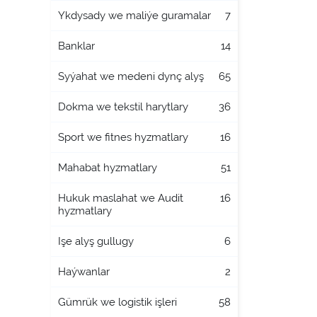
Ykdysady we maliýe guramalar
7
Banklar
14
Syýahat we medeni dynç alyş
65
Dokma we tekstil harytlary
36
Sport we fitnes hyzmatlary
16
Mahabat hyzmatlary
51
Hukuk maslahat we Audit
16
hyzmatlary
Işe alyş gullugy
6
Haýwanlar
2
Gümrük we logistik işleri
58