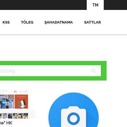
TM
KSS
TÖLEG
ŞAHADATNAMA
SAÝTLAR
zuw" HK