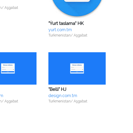
n/ Aşgabat
"Ýurt taslama" HK
yurt.com.tm
Turkmenistan/ Aşgabat
"Belli" HJ
tm
design.com.tm
n/ Aşgabat
Turkmenistan/ Aşgabat