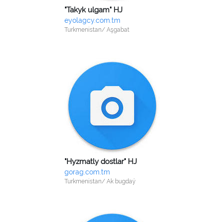
"Takyk ulgam" HJ
eyolagcy.com.tm
Turkmenistan/ Aşgabat
"Hyzmatly dostlar" HJ
gorag.com.tm
Turkmenistan/ Ak bugdaý