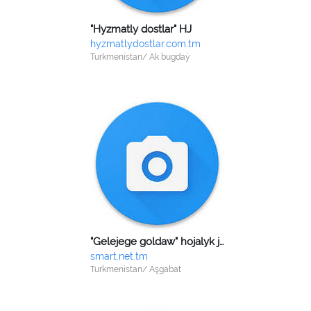
"Hyzmatly dostlar" HJ
hyzmatlydostlar.com.tm
Turkmenistan/ Ak bugdaý
"Gelejege goldaw" hojalyk jemgyýeti
smart.net.tm
Turkmenistan/ Aşgabat