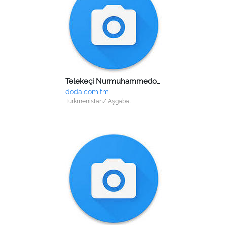
Telekeçi Nurmuhammedow Hydyr Serdarowiç
doda.com.tm
Turkmenistan/ Aşgabat