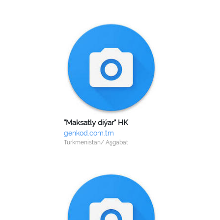
"Maksatly diýar" HK
genkod.com.tm
Turkmenistan/ Aşgabat