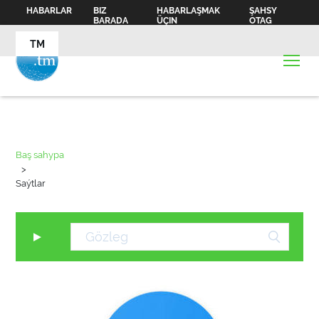
HABARLAR
BIZ
HABARLAŞMAK
ŞAHSY
BARADA
ÜÇIN
OTAG
TM
Baş sahypa
>
Saýtlar
▼