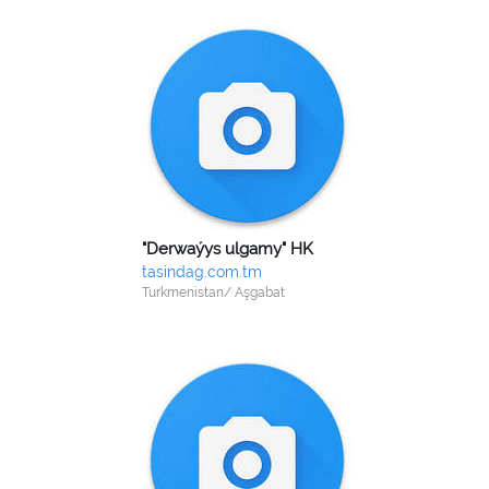
"Derwaýys ulgamy" HK
tasindag.com.tm
Turkmenistan/ Aşgabat