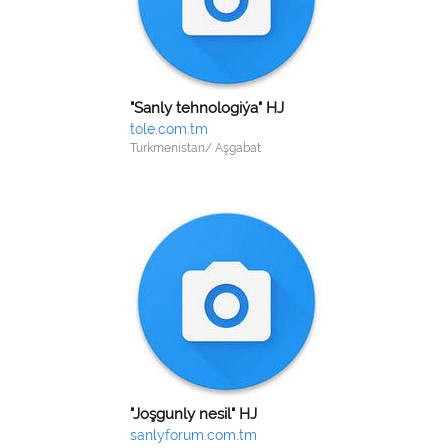
"Sanly tehnologiýa" HJ
tole.com.tm
Turkmenistan/ Aşgabat
"Joşgunly nesil" HJ
sanlyforum.com.tm