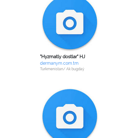
"Hyzmatly dostlar" HJ
dermanym.com.tm
Turkmenistan/ Ak bugdaý