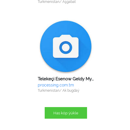
Turkmenistan/ Aşgabat
Telekeçi Esenow Geldy Myradowiç
processing.com.tm
Turkmenistan/ Ak bugdaý
Has köp ýükle