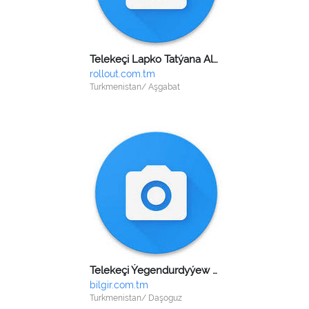
Telekeçi Lapko Tatýana Aleksandrowna
rollout.com.tm
Turkmenistan/ Aşgabat
Telekeçi Ýegendurdyýew Meýlis Bazarbaýewiç
bilgir.com.tm
Turkmenistan/ Daşoguz