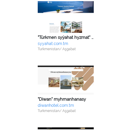
"Türkmen syýahat hyzmat" HJ
syyahat.com.tm
Turkmenistan/ Aşgabat
"Diwan" myhmanhanasy
diwanhotel.com.tm
Turkmenistan/ Aşgabat