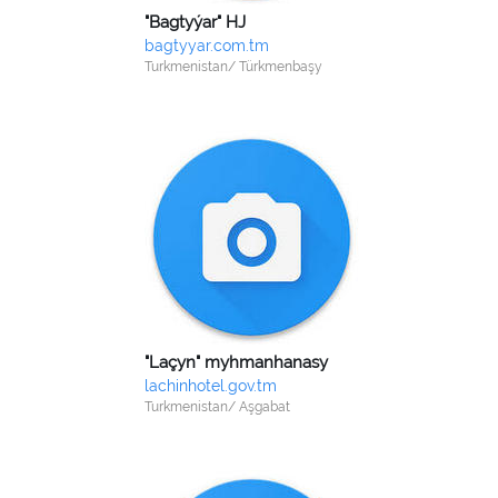
"Bagtyýar" HJ
bagtyyar.com.tm
Turkmenistan/ Türkmenbaşy
"Laçyn" myhmanhanasy
lachinhotel.gov.tm
Turkmenistan/ Aşgabat