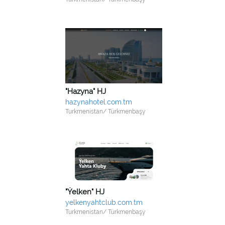
"Hazyna" HJ
hazynahotel.com.tm
Turkmenistan/ Türkmenbaşy
"Ýelken" HJ
yelkenyahtclub.com.tm
Turkmenistan/ Türkmenbaşy