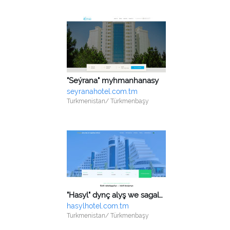
"Seýrana" myhmanhanasy
seyranahotel.com.tm
Turkmenistan/ Türkmenbaşy
"Hasyl" dynç alyş we sagaldyş merkezi
hasylhotel.com.tm
Turkmenistan/ Türkmenbaşy