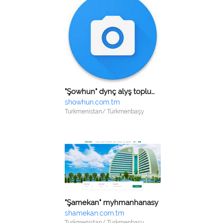
"Şowhun" dynç alyş toplumy
showhun.com.tm
Turkmenistan/ Türkmenbaşy
"Şamekan" myhmanhanasy
shamekan.com.tm
Turkmenistan/ Türkmenbaşy