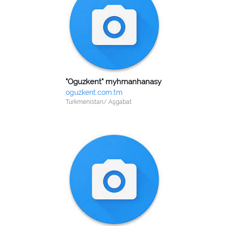
"Oguzkent" myhmanhanasy
oguzkent.com.tm
Turkmenistan/ Aşgabat