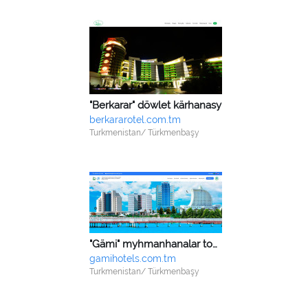
"Berkarar" döwlet kärhanasy
berkararotel.com.tm
Turkmenistan/ Türkmenbaşy
"Gämi" myhmanhanalar toplumy we sagaldyş-dikeldiş merkezi
gamihotels.com.tm
Turkmenistan/ Türkmenbaşy