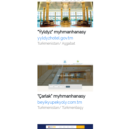
"Ýyldyz" myhmanhanasy
yyldyzhotel.gov.tm
Turkmenistan/ Aşgabat
"Çarlak" myhmanhanasy
beyikyupekyoly.com.tm
Turkmenistan/ Türkmenbaşy