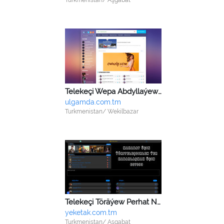
Turkmenistan/ Aşgabat
Telekeçi Wepa Abdyllaýew Orazberdiýewiç
ulgamda.com.tm
Turkmenistan/ Wekilbazar
Telekeçi Töräýew Perhat Nurmuhammedowiç
yeketak.com.tm
Turkmenistan/ Aşgabat