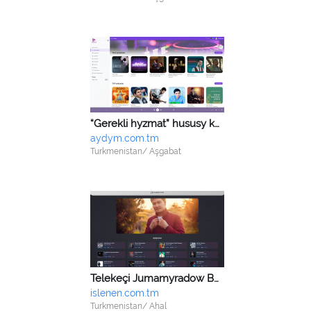
“Gerekli hyzmat” hususy kärhanasy
aydym.com.tm
Turkmenistan/ Aşgabat
Telekeçi Jumamyradow Begenç
islenen.com.tm
Turkmenistan/ Ahal