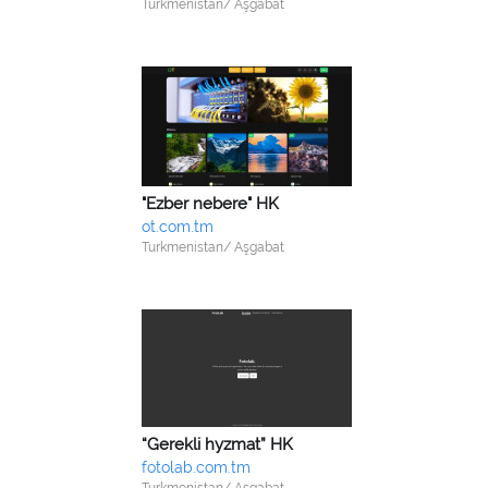
Turkmenistan/ Aşgabat
"Ezber nebere" HK
ot.com.tm
Turkmenistan/ Aşgabat
“Gerekli hyzmat” HK
fotolab.com.tm