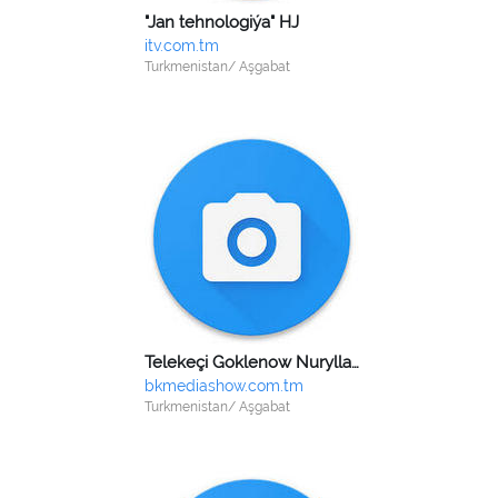
"Jan tehnologiýa" HJ
itv.com.tm
Turkmenistan/ Aşgabat
Telekeçi Goklenow Nurylla Jepbarmamedowiç
bkmediashow.com.tm
Turkmenistan/ Aşgabat