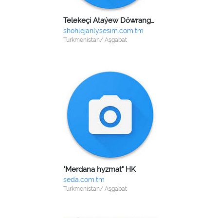
Telekeçi Ataýew Döwrangeldi Şamsetdinowiç
shohlejanlysesim.com.tm
Turkmenistan/ Aşgabat
"Merdana hyzmat" HK
seda.com.tm
Turkmenistan/ Aşgabat