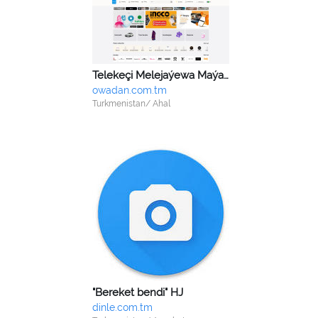
Telekeçi Melejaýewa Maýagözel Ommaýewna
owadan.com.tm
Turkmenistan/ Ahal
"Bereket bendi" HJ
dinle.com.tm