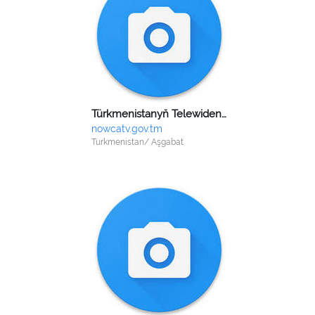
Türkmenistanyň Telewideniýe, radiogepleşikler we kinematografiýa baradaky döwlet komitetiniň ''Mahabat müdirligi''
nowcatv.gov.tm
Turkmenistan/ Aşgabat