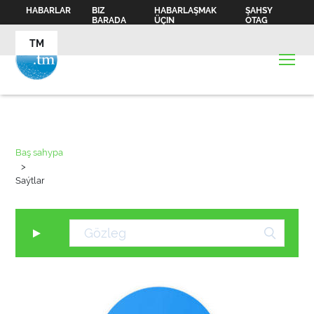
HABARLAR
BIZ
HABARLAŞMAK
ŞAHSY
BARADA
ÜÇIN
OTAG
TM
Baş sahypa
>
Saýtlar
▼